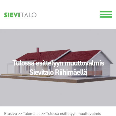
Tulossa esittelyyn muuttovalmis
Sievitalo Riihimäellä
Etusivu
>>
Talomallit
>>
Tulossa esittelyyn muuttovalmis