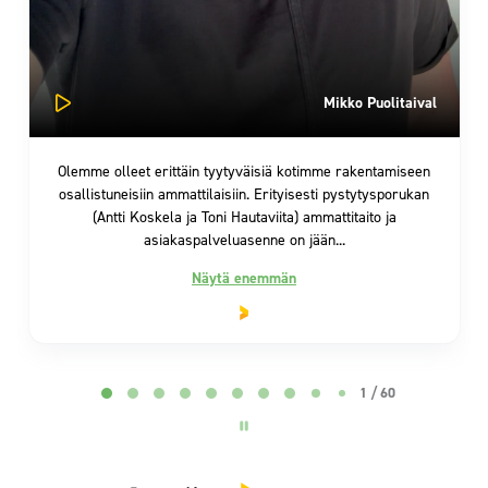
Mikko Puolitaival
Olemme olleet erittäin tyytyväisiä kotimme rakentamiseen
osallistuneisiin ammattilaisiin. Erityisesti pystytysporukan
(Antti Koskela ja Toni Hautaviita) ammattitaito ja
asiakaspalveluasenne on jään...
Näytä enemmän
Page 2 of 60
2 / 60