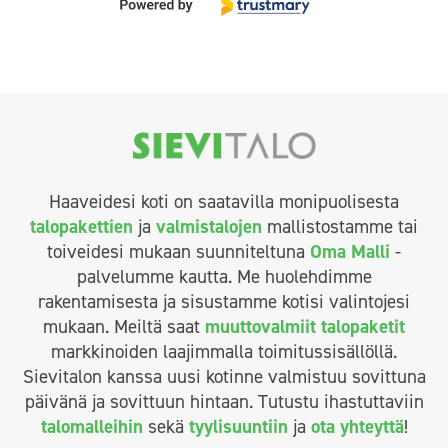
Haaveidesi koti on saatavilla monipuolisesta
talopakettien
ja
valmistalojen
mallistostamme tai
toiveidesi mukaan suunniteltuna
Oma Malli
-
palvelumme kautta. Me huolehdimme
rakentamisesta ja sisustamme kotisi valintojesi
mukaan. Meiltä saat
muuttovalmiit talopaketit
markkinoiden laajimmalla toimitussisällöllä.
Sievitalon kanssa uusi kotinne valmistuu sovittuna
päivänä ja sovittuun hintaan. Tutustu ihastuttaviin
talomalleihin
sekä
tyylisuuntiin
ja
ota yhteyttä
!