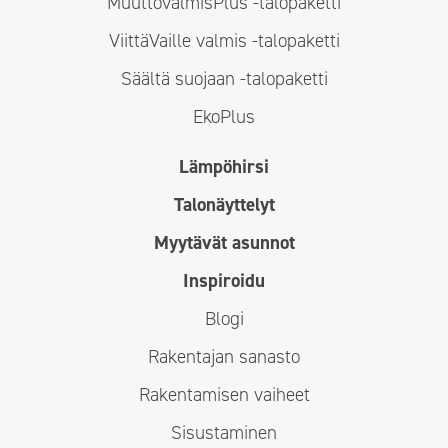
MuuttovalmisPlus -talopaketti
ViittäVaille valmis -talopaketti
Säältä suojaan -talopaketti
EkoPlus
Lämpöhirsi
Talonäyttelyt
Myytävät asunnot
Inspiroidu
Blogi
Rakentajan sanasto
Rakentamisen vaiheet
Sisustaminen