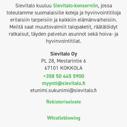
Sievitalo kuuluu
Sievitalo-konserniin
, jossa
toteutamme suomalaisille koteja ja hyvinvointitiloja
erilaisiin tarpeisiin ja kaikkiin elämänvaiheisiin.
Meiltä saat muuttovalmiit talopaketit, räätälöidyt
ratkaisut, täyden palvelun asunnot sekä hoiva- ja
hyvinvointitilat.
Sievitalo Oy
PL 28, Mestarintie 6
67101 KOKKOLA
+358 50 445 5900
myynti@sievitalo.fi
etunimi.sukunimi@sievitalo.fi
Rekisteriseloste
Whistleblowing