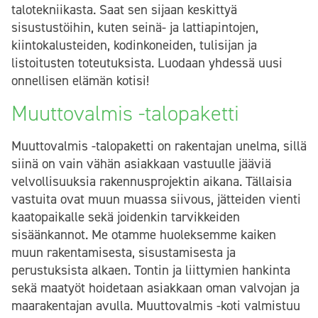
talotekniikasta. Saat sen sijaan keskittyä
sisustustöihin, kuten seinä- ja lattiapintojen,
kiintokalusteiden, kodinkoneiden, tulisijan ja
listoitusten toteutuksista. Luodaan yhdessä uusi
onnellisen elämän kotisi!
Muuttovalmis -talopaketti
Muuttovalmis -talopaketti on rakentajan unelma, sillä
siinä on vain vähän asiakkaan vastuulle jääviä
velvollisuuksia rakennusprojektin aikana. Tällaisia
vastuita ovat muun muassa siivous, jätteiden vienti
kaatopaikalle sekä joidenkin tarvikkeiden
sisäänkannot. Me otamme huoleksemme kaiken
muun rakentamisesta, sisustamisesta ja
perustuksista alkaen. Tontin ja liittymien hankinta
sekä maatyöt hoidetaan asiakkaan oman valvojan ja
maarakentajan avulla. Muuttovalmis -koti valmistuu