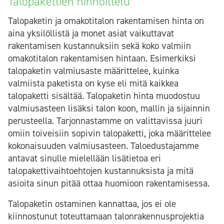
Talopakettien hinnoittelu
Talopaketin ja omakotitalon rakentamisen hinta on
aina yksilöllistä ja monet asiat vaikuttavat
rakentamisen kustannuksiin sekä koko valmiin
omakotitalon rakentamisen hintaan. Esimerkiksi
talopaketin valmiusaste määrittelee, kuinka
valmiista paketista on kyse eli mitä kaikkea
talopaketti sisältää. Talopaketin hinta muodostuu
valmiusasteen lisäksi talon koon, mallin ja sijainnin
perusteella. Tarjonnastamme on valittavissa juuri
omiin toiveisiin sopivin talopaketti, joka määrittelee
kokonaisuuden valmiusasteen. Taloedustajamme
antavat sinulle mielellään lisätietoa eri
talopakettivaihtoehtojen kustannuksista ja mitä
asioita sinun pitää ottaa huomioon rakentamisessa.
Talopaketin ostaminen kannattaa, jos ei ole
kiinnostunut toteuttamaan talonrakennusprojektia