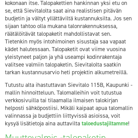
kokonaan itse. Talopakettien hankinnan yksi etu on
se, että Sievitalolta saat aina realistisen pitävän
budjetin ja vältyt yllättäviltä kustannuksilta. Jos sen
sijaan tahtoo olla mukana talonrakennuksessa,
räätälöitävät talopaketit mahdollistavat sen.
Tietenkin myös intohimoinen sisustaja saa vapaat
kädet halutessaan. Talopaketit ovat viime vuosina
yleistyneet paljon ja yhä useampi kodinrakentaja
valitsee valmiin talopaketin. Sievitalolta saatkin
tarkan kustannusarvio heti projektin alkumetreillä.
Tutustu alta ihastuttavan Sievitalo 115B, Kaupunki -
mallin hinnoitteluun. Talomalleihin voit tutustua
verkkosivuilla tai tilaamalla ilmaisen talokirjan
helposti sähköpostiisi. Mikäli kaipaat apua talomallin
valinnassa ja budjettiin liittyvissä asioissa, voit
kysyä lisätietoja aina auttavilta
taloedustajiltamme
!
Muuttovalmis -talopaketin