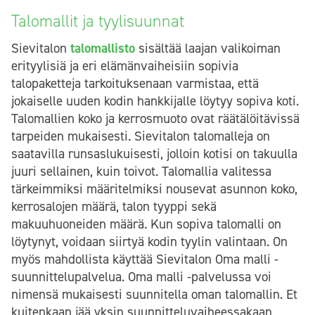
Talomallit ja tyylisuunnat
Sievitalon
talomallisto
sisältää laajan valikoiman
erityylisiä ja eri elämänvaiheisiin sopivia
talopaketteja tarkoituksenaan varmistaa, että
jokaiselle uuden kodin hankkijalle löytyy sopiva koti.
Talomallien koko ja kerrosmuoto ovat räätälöitävissä
tarpeiden mukaisesti. Sievitalon talomalleja on
saatavilla runsaslukuisesti, jolloin kotisi on takuulla
juuri sellainen, kuin toivot. Talomallia valitessa
tärkeimmiksi määritelmiksi nousevat asunnon koko,
kerrosalojen määrä, talon tyyppi sekä
makuuhuoneiden määrä. Kun sopiva talomalli on
löytynyt, voidaan siirtyä kodin tyylin valintaan. On
myös mahdollista käyttää Sievitalon Oma malli -
suunnittelupalvelua. Oma malli -palvelussa voi
nimensä mukaisesti suunnitella oman talomallin. Et
kuitenkaan jää yksin suunnitteluvaiheessakaan,