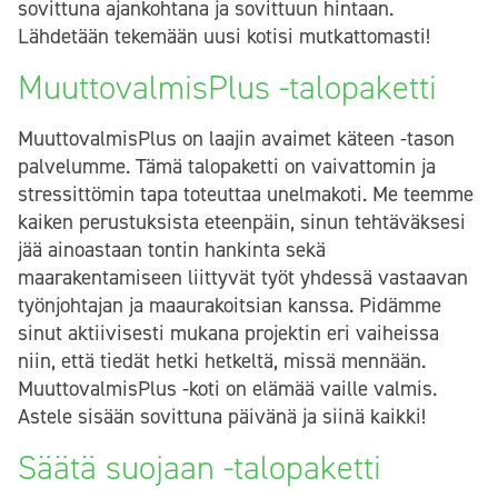
sovittuna ajankohtana ja sovittuun hintaan.
Lähdetään tekemään uusi kotisi mutkattomasti!
MuuttovalmisPlus -talopaketti
MuuttovalmisPlus on laajin avaimet käteen -tason
palvelumme. Tämä talopaketti on vaivattomin ja
stressittömin tapa toteuttaa unelmakoti. Me teemme
kaiken perustuksista eteenpäin, sinun tehtäväksesi
jää ainoastaan tontin hankinta sekä
maarakentamiseen liittyvät työt yhdessä vastaavan
työnjohtajan ja maaurakoitsian kanssa. Pidämme
sinut aktiivisesti mukana projektin eri vaiheissa
niin, että tiedät hetki hetkeltä, missä mennään.
MuuttovalmisPlus -koti on elämää vaille valmis.
Astele sisään sovittuna päivänä ja siinä kaikki!
Säätä suojaan -talopaketti