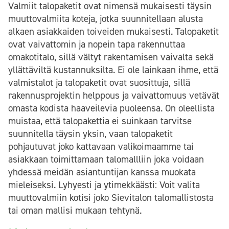
Valmiit talopaketit ovat nimensä mukaisesti täysin
muuttovalmiita koteja, jotka suunnitellaan alusta
alkaen asiakkaiden toiveiden mukaisesti. Talopaketit
ovat vaivattomin ja nopein tapa rakennuttaa
omakotitalo, sillä vältyt rakentamisen vaivalta sekä
yllättäviltä kustannuksilta. Ei ole lainkaan ihme, että
valmistalot ja talopaketit ovat suosittuja, sillä
rakennusprojektin helppous ja vaivattomuus vetävät
omasta kodista haaveilevia puoleensa. On oleellista
muistaa, että talopakettia ei suinkaan tarvitse
suunnitella täysin yksin, vaan talopaketit
pohjautuvat joko kattavaan valikoimaamme tai
asiakkaan toimittamaan talomallliin joka voidaan
yhdessä meidän asiantuntijan kanssa muokata
mieleiseksi. Lyhyesti ja ytimekkäästi: Voit valita
muuttovalmiin kotisi joko Sievitalon talomallistosta
tai oman mallisi mukaan tehtynä.