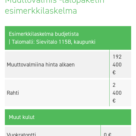
esimerkkilaskelma
Esimerkkilaskelma budjetista
| Talomalli: Sievitalo 115B, kaupunki
192
Muuttovalmiina hinta alkaen
400
€
2
Rahti
400
€
Muut kulut
Vuokratontti
0 €