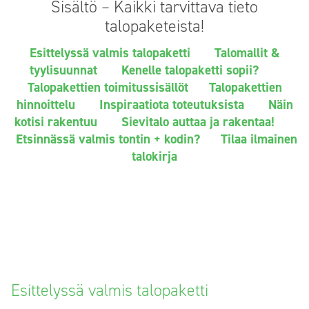
Sisältö – Kaikki tarvittava tieto
talopaketeista!
Esittelyssä valmis talopaketti
Talomallit &
tyylisuunnat
Kenelle talopaketti sopii?
Talopakettien toimitussisällöt
Talopakettien
hinnoittelu
Inspiraatiota toteutuksista
Näin
kotisi rakentuu
Sievitalo auttaa ja rakentaa!
Etsinnässä valmis tontin + kodin?
Tilaa ilmainen
talokirja
Esittelyssä valmis talopaketti