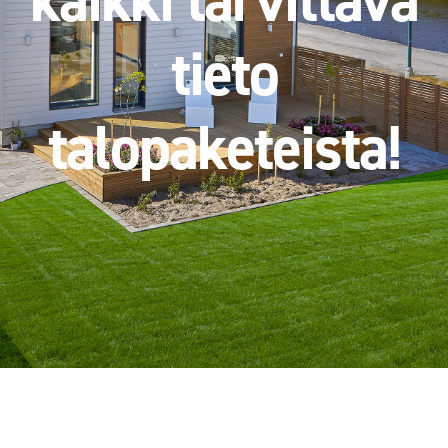
kaikki tarvittava
tieto
talopaketeista!