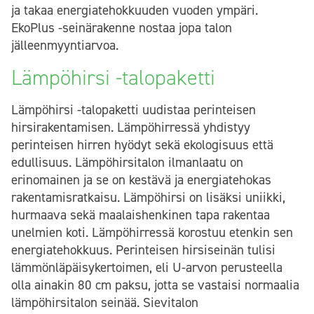
ja takaa energiatehokkuuden vuoden ympäri.
EkoPlus -seinärakenne nostaa jopa talon
jälleenmyyntiarvoa.
Lämpöhirsi -talopaketti
Lämpöhirsi -talopaketti uudistaa perinteisen
hirsirakentamisen. Lämpöhirressä yhdistyy
perinteisen hirren hyödyt sekä ekologisuus että
edullisuus. Lämpöhirsitalon ilmanlaatu on
erinomainen ja se on kestävä ja energiatehokas
rakentamisratkaisu. Lämpöhirsi on lisäksi uniikki,
hurmaava sekä maalaishenkinen tapa rakentaa
unelmien koti. Lämpöhirressä korostuu etenkin sen
energiatehokkuus. Perinteisen hirsiseinän tulisi
lämmönläpäisykertoimen, eli U-arvon perusteella
olla ainakin 80 cm paksu, jotta se vastaisi normaalia
lämpöhirsitalon seinää. Sievitalon