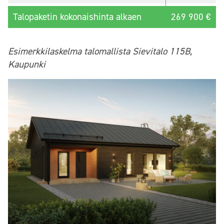
Talopaketin kokonaishinta alkaen
269 900 €
Esimerkkilaskelma talomallista Sievitalo 115B,
Kaupunki