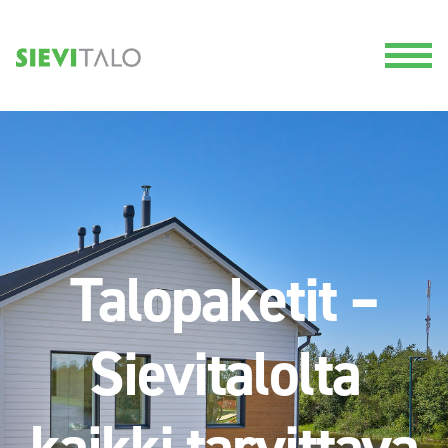
Talopaketit –
Sievitalolta