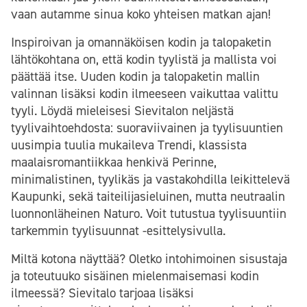
vaan autamme sinua koko yhteisen matkan ajan!
Inspiroivan ja omannäköisen kodin ja talopaketin
lähtökohtana on, että kodin tyylistä ja mallista voi
päättää itse. Uuden kodin ja talopaketin mallin
valinnan lisäksi kodin ilmeeseen vaikuttaa valittu
tyyli. Löydä mieleisesi Sievitalon neljästä
tyylivaihtoehdosta: suoraviivainen ja tyylisuuntien
uusimpia tuulia mukaileva Trendi, klassista
maalaisromantiikkaa henkivä Perinne,
minimalistinen, tyylikäs ja vastakohdilla leikittelevä
Kaupunki, sekä taiteilijasieluinen, mutta neutraalin
luonnonläheinen Naturo. Voit tutustua tyylisuuntiin
tarkemmin tyylisuunnat -esittelysivulla.
Miltä kotona näyttää? Oletko intohimoinen sisustaja
ja toteutuuko sisäinen mielenmaisemasi kodin
ilmeessä? Sievitalo tarjoaa lisäksi