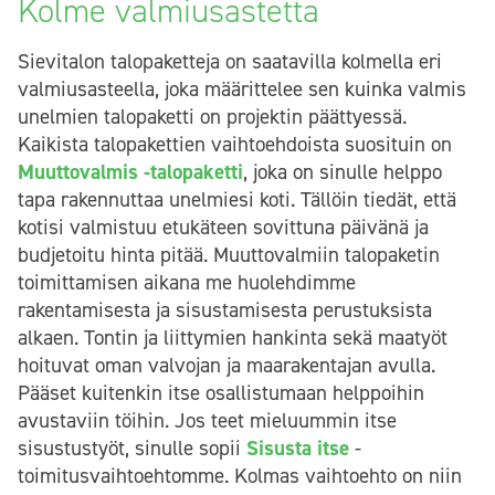
Kolme valmiusastetta
Sievitalon talopaketteja on saatavilla kolmella eri
valmiusasteella, joka määrittelee sen kuinka valmis
unelmien talopaketti on projektin päättyessä.
Kaikista talopakettien vaihtoehdoista suosituin on
Muuttovalmis -talopaketti
, joka on sinulle helppo
tapa rakennuttaa unelmiesi koti. Tällöin tiedät, että
kotisi valmistuu etukäteen sovittuna päivänä ja
budjetoitu hinta pitää. Muuttovalmiin talopaketin
toimittamisen aikana me huolehdimme
rakentamisesta ja sisustamisesta perustuksista
alkaen. Tontin ja liittymien hankinta sekä maatyöt
hoituvat oman valvojan ja maarakentajan avulla.
Pääset kuitenkin itse osallistumaan helppoihin
avustaviin töihin. Jos teet mieluummin itse
sisustustyöt, sinulle sopii
Sisusta itse
-
toimitusvaihtoehtomme. Kolmas vaihtoehto on niin