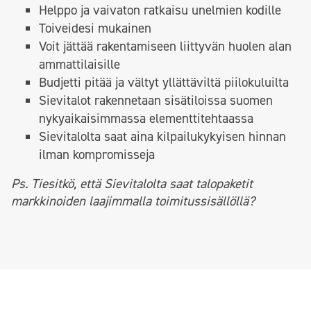
Helppo ja vaivaton ratkaisu unelmien kodille
Toiveidesi mukainen
Voit jättää rakentamiseen liittyvän huolen alan
ammattilaisille
Budjetti pitää ja vältyt yllättäviltä piilokuluilta
Sievitalot rakennetaan sisätiloissa suomen
nykyaikaisimmassa elementtitehtaassa
Sievitalolta saat aina kilpailukykyisen hinnan
ilman kompromisseja
Ps. Tiesitkö, että Sievitalolta saat talopaketit
markkinoiden laajimmalla
toimitussisällöllä?