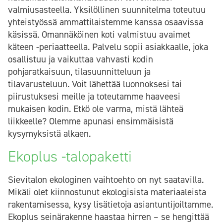
valmiusasteella. Yksilöllinen suunnitelma toteutuu
yhteistyössä ammattilaistemme kanssa osaavissa
käsissä. Omannäköinen koti valmistuu avaimet
käteen -periaatteella. Palvelu sopii asiakkaalle, joka
osallistuu ja vaikuttaa vahvasti kodin
pohjaratkaisuun, tilasuunnitteluun ja
tilavarusteluun. Voit lähettää luonnoksesi tai
piirustuksesi meille ja toteutamme haaveesi
mukaisen kodin. Etkö ole varma, mistä lähteä
liikkeelle? Olemme apunasi ensimmäisistä
kysymyksistä alkaen.
Ekoplus -talopaketti
Sievitalon ekologinen vaihtoehto on nyt saatavilla.
Mikäli olet kiinnostunut ekologisista materiaaleista
rakentamisessa, kysy lisätietoja asiantuntijoiltamme.
Ekoplus seinärakenne haastaa hirren – se hengittää