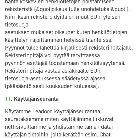
häntä koskevien henkilötietojen poistamiseen
rekisteristä (&quot;oikeus tulla unohdetuksi&quot;).
Niin ikään rekisteröidyillä on muut EU:n yleisen
tietosuoja-
asetuksen mukaiset oikeudet kuten henkilötietojen
käsittelyn rajoittaminen tietyissä tilanteissa.
Pyynnöt tulee lähettää kirjallisesti rekisterinpitäjälle.
Rekisterinpitäjä voi pyytää tarvittaessa
pyynnön esittäjää todistamaan henkilöllisyytensä.
Rekisterinpitäjä vastaa asiakkaalle EU:n
tietosuoja-asetuksessa säädetyssä ajassa
(pääsääntöisesti kuukauden kuluessa).
11
.
Käyttäjänseuranta
Käytämme Leadoon käyttäjänseurantaa
seurataksemme miten käyttäjämme liikkuvat
nettisivuillamme ja yhdistämme tämän datan
käyttäjän tietoihin, joita kerätään esim. Chat