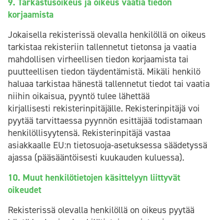
9. Tarkastusoikeus ja oikeus vaatia tiedon
korjaamista
Jokaisella rekisterissä olevalla henkilöllä on oikeus
tarkistaa rekisteriin tallennetut tietonsa ja vaatia
mahdollisen virheellisen tiedon korjaamista tai
puutteellisen tiedon täydentämistä. Mikäli henkilö
haluaa tarkistaa hänestä tallennetut tiedot tai vaatia
niihin oikaisua, pyyntö tulee lähettää
kirjallisesti rekisterinpitäjälle. Rekisterinpitäjä voi
pyytää tarvittaessa pyynnön esittäjää todistamaan
henkilöllisyytensä. Rekisterinpitäjä vastaa
asiakkaalle EU:n tietosuoja-asetuksessa säädetyssä
ajassa (pääsääntöisesti kuukauden kuluessa).
10. Muut henkilötietojen käsittelyyn liittyvät
oikeudet
Rekisterissä olevalla henkilöllä on oikeus pyytää