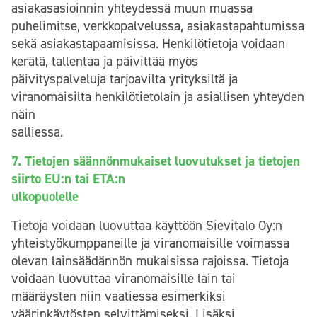
asiakasasioinnin yhteydessä muun muassa
puhelimitse, verkkopalvelussa, asiakastapahtumissa
sekä asiakastapaamisissa. Henkilötietoja voidaan
kerätä, tallentaa ja päivittää myös
päivityspalveluja tarjoavilta yrityksiltä ja
viranomaisilta henkilötietolain ja asiallisen yhteyden
näin
salliessa.
7. Tietojen säännönmukaiset luovutukset ja tietojen
siirto EU:n tai ETA:n
ulkopuolelle
Tietoja voidaan luovuttaa käyttöön Sievitalo Oy:n
yhteistyökumppaneille ja viranomaisille voimassa
olevan lainsäädännön mukaisissa rajoissa. Tietoja
voidaan luovuttaa viranomaisille lain tai
määräysten niin vaatiessa esimerkiksi
väärinkäytösten selvittämiseksi. Lisäksi