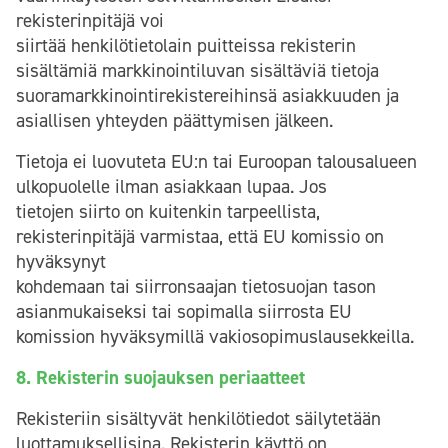
rekisterinpitäjä voi
siirtää henkilötietolain puitteissa rekisterin
sisältämiä markkinointiluvan sisältäviä tietoja
suoramarkkinointirekistereihinsä asiakkuuden ja
asiallisen yhteyden päättymisen jälkeen.
Tietoja ei luovuteta EU:n tai Euroopan talousalueen
ulkopuolelle ilman asiakkaan lupaa. Jos
tietojen siirto on kuitenkin tarpeellista,
rekisterinpitäjä varmistaa, että EU komissio on
hyväksynyt
kohdemaan tai siirronsaajan tietosuojan tason
asianmukaiseksi tai sopimalla siirrosta EU
komission hyväksymillä vakiosopimuslausekkeilla.
8. Rekisterin suojauksen periaatteet
Rekisteriin sisältyvät henkilötiedot säilytetään
luottamuksellisina. Rekisterin käyttö on