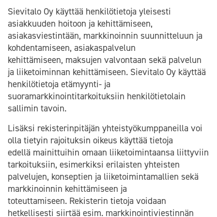
Sievitalo Oy käyttää henkilötietoja yleisesti
asiakkuuden hoitoon ja kehittämiseen,
asiakasviestintään, markkinoinnin suunnitteluun ja
kohdentamiseen, asiakaspalvelun
kehittämiseen, maksujen valvontaan sekä palvelun
ja liiketoiminnan kehittämiseen. Sievitalo Oy käyttää
henkilötietoja etämyynti- ja
suoramarkkinointitarkoituksiin henkilötietolain
sallimin tavoin.
Lisäksi rekisterinpitäjän yhteistyökumppaneilla voi
olla tietyin rajoituksin oikeus käyttää tietoja
edellä mainittuihin omaan liiketoimintaansa liittyviin
tarkoituksiin, esimerkiksi erilaisten yhteisten
palvelujen, konseptien ja liiketoimintamallien sekä
markkinoinnin kehittämiseen ja
toteuttamiseen. Rekisterin tietoja voidaan
hetkellisesti siirtää esim. markkinointiviestinnän