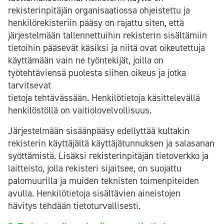
rekisterinpitäjän organisaatiossa ohjeistettu ja
henkilörekisteriin pääsy on rajattu siten, että
järjestelmään tallennettuihin rekisterin sisältämiin
tietoihin pääsevät käsiksi ja niitä ovat oikeutettuja
käyttämään vain ne työntekijät, joilla on
työtehtäviensä puolesta siihen oikeus ja jotka
tarvitsevat
tietoja tehtävässään. Henkilötietoja käsittelevällä
henkilöstöllä on vaitiolovelvollisuus.
Järjestelmään sisäänpääsy edellyttää kultakin
rekisterin käyttäjältä käyttäjätunnuksen ja salasanan
syöttämistä. Lisäksi rekisterinpitäjän tietoverkko ja
laitteisto, jolla rekisteri sijaitsee, on suojattu
palomuurilla ja muiden teknisten toimenpiteiden
avulla. Henkilötietoja sisältävien aineistojen
hävitys tehdään tietoturvallisesti.