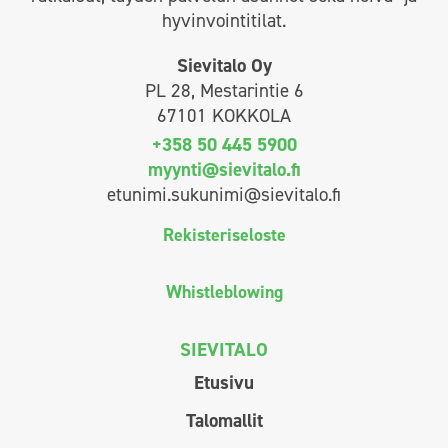
hyvinvointitilat.
Sievitalo Oy
PL 28, Mestarintie 6
67101 KOKKOLA
+358 50 445 5900
myynti@sievitalo.fi
etunimi.sukunimi@sievitalo.fi
Rekisteriseloste
Whistleblowing
SIEVITALO
Etusivu
Talomallit