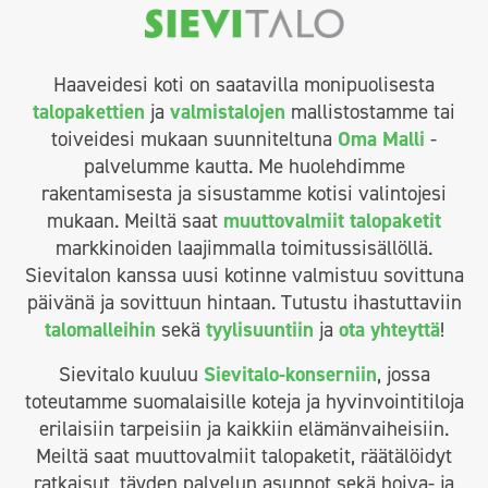
Haaveidesi koti on saatavilla monipuolisesta
talopakettien
ja
valmistalojen
mallistostamme tai
toiveidesi mukaan suunniteltuna
Oma Malli
-
palvelumme kautta. Me huolehdimme
rakentamisesta ja sisustamme kotisi valintojesi
mukaan. Meiltä saat
muuttovalmiit talopaketit
markkinoiden laajimmalla toimitussisällöllä.
Sievitalon kanssa uusi kotinne valmistuu sovittuna
päivänä ja sovittuun hintaan. Tutustu ihastuttaviin
talomalleihin
sekä
tyylisuuntiin
ja
ota yhteyttä
!
Sievitalo kuuluu
Sievitalo-konserniin
, jossa
toteutamme suomalaisille koteja ja hyvinvointitiloja
erilaisiin tarpeisiin ja kaikkiin elämänvaiheisiin.
Meiltä saat muuttovalmiit talopaketit, räätälöidyt
ratkaisut, täyden palvelun asunnot sekä hoiva- ja