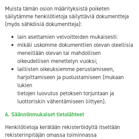
Muista tämän osion määrityksistä poiketen
säilytämme henkilötietoja säilyttäviä dokumentteja
(myös sähköisiä dokumentteja):
lain asettamien velvoitteiden mukaisesti:
mikäli uskomme dokumenttien olevan oleellisia
meneillään olevan tai mahdollisen
oikeudellisen menettelyn vuoksi;
laillisten oikeuksiemme perustamiseen,
harjoittamiseen ja puolustamiseen (mukaan
lukien
tietojen luovutus petoksen torjuntaan ja
luottoriskin vähentämiseen liittyen).
6. Säännönmukaiset tietolähteet
Henkilötietoja kerätään rekisteröidyltä itseltään
rekisterinpitäjän omassa toiminnassa