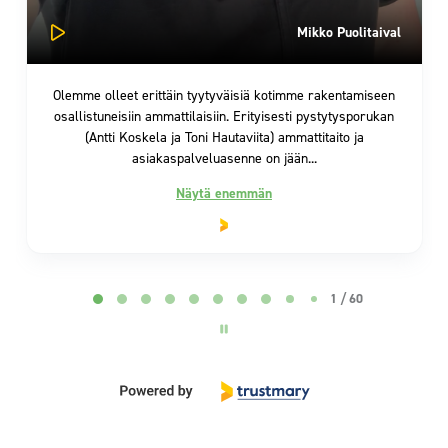
Mikko Puolitaival
Olemme olleet erittäin tyytyväisiä kotimme rakentamiseen
osallistuneisiin ammattilaisiin. Erityisesti pystytysporukan
(Antti Koskela ja Toni Hautaviita) ammattitaito ja
asiakaspalveluasenne on jään...
Näytä enemmän
Page 1 of 60
1 / 60