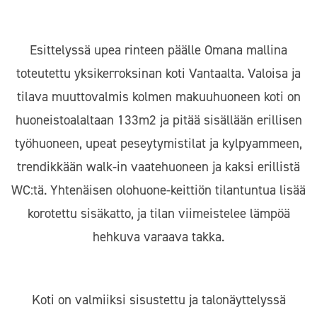
Esittelyssä upea rinteen päälle Omana mallina
toteutettu yksikerroksinan koti Vantaalta. Valoisa ja
tilava muuttovalmis kolmen makuuhuoneen koti on
huoneistoalaltaan 133m2 ja pitää sisällään erillisen
työhuoneen, upeat peseytymistilat ja kylpyammeen,
trendikkään walk-in vaatehuoneen ja kaksi erillistä
WC:tä. Yhtenäisen olohuone-keittiön tilantuntua lisää
korotettu sisäkatto, ja tilan viimeistelee lämpöä
hehkuva varaava takka.
Koti on valmiiksi sisustettu ja talonäyttelyssä