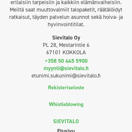
erilaisiin tarpeisiin ja kaikkiin elämänvaiheisiin.
Meiltä saat muuttovalmiit talopaketit, räätälöidyt
ratkaisut, täyden palvelun asunnot sekä hoiva- ja
hyvinvointitilat.
Sievitalo Oy
PL 28, Mestarintie 6
67101 KOKKOLA
+358 50 445 5900
myynti@sievitalo.fi
etunimi.sukunimi@sievitalo.fi
Rekisteriseloste
Whistleblowing
SIEVITALO
Etusivu