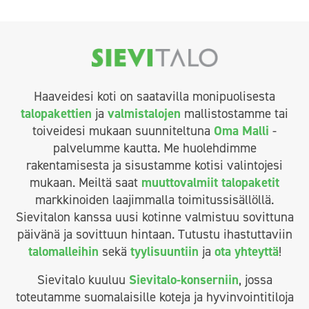
Haaveidesi koti on saatavilla monipuolisesta
talopakettien
ja
valmistalojen
mallistostamme tai
toiveidesi mukaan suunniteltuna
Oma Malli
-
palvelumme kautta. Me huolehdimme
rakentamisesta ja sisustamme kotisi valintojesi
mukaan. Meiltä saat
muuttovalmiit talopaketit
markkinoiden laajimmalla toimitussisällöllä.
Sievitalon kanssa uusi kotinne valmistuu sovittuna
päivänä ja sovittuun hintaan. Tutustu ihastuttaviin
talomalleihin
sekä
tyylisuuntiin
ja
ota yhteyttä
!
Sievitalo kuuluu
Sievitalo-konserniin
, jossa
toteutamme suomalaisille koteja ja hyvinvointitiloja