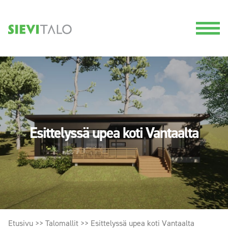
Esittelyssä upea koti Vantaalta
Etusivu
>>
Talomallit
>>
Esittelyssä upea koti Vantaalta