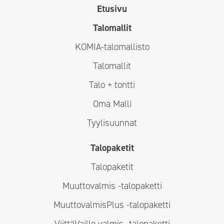
Etusivu
Talomallit
KOMIA-talomallisto
Talomallit
Talo + tontti
Oma Malli
Tyylisuunnat
Talopaketit
Talopaketit
Muuttovalmis -talopaketti
MuuttovalmisPlus -talopaketti
ViittäVaille valmis -talopaketti