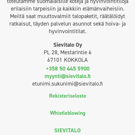
toteutamme suomalaisille koteja ja hyvinvointitiloja
erilaisiin tarpeisiin ja kaikkiin elämänvaiheisiin.
Meiltä saat muuttovalmiit talopaketit, räätälöidyt
ratkaisut, täyden palvelun asunnot sekä hoiva- ja
hyvinvointitilat.
Sievitalo Oy
PL 28, Mestarintie 6
67101 KOKKOLA
+358 50 445 5900
myynti@sievitalo.fi
etunimi.sukunimi@sievitalo.fi
Rekisteriseloste
Whistleblowing
SIEVITALO