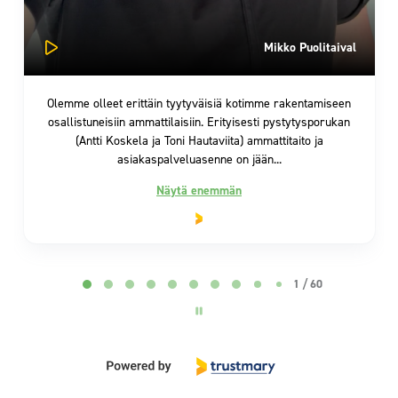
Mikko Puolitaival
Olemme olleet erittäin tyytyväisiä kotimme rakentamiseen
osallistuneisiin ammattilaisiin. Erityisesti pystytysporukan
(Antti Koskela ja Toni Hautaviita) ammattitaito ja
asiakaspalveluasenne on jään...
Näytä enemmän
Page 2 of 60
2 / 60