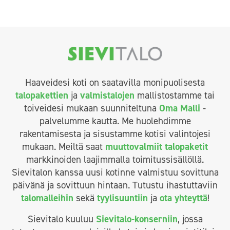
Haaveidesi koti on saatavilla monipuolisesta
talopakettien
ja
valmistalojen
mallistostamme tai
toiveidesi mukaan suunniteltuna
Oma Malli
-
palvelumme kautta. Me huolehdimme
rakentamisesta ja sisustamme kotisi valintojesi
mukaan. Meiltä saat
muuttovalmiit talopaketit
markkinoiden laajimmalla toimitussisällöllä.
Sievitalon kanssa uusi kotinne valmistuu sovittuna
päivänä ja sovittuun hintaan. Tutustu ihastuttaviin
talomalleihin
sekä
tyylisuuntiin
ja
ota yhteyttä
!
Sievitalo kuuluu
Sievitalo-konserniin
, jossa