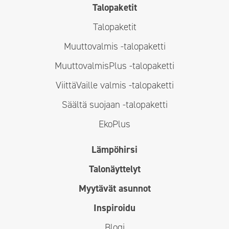
Talopaketit
Talopaketit
Muuttovalmis -talopaketti
MuuttovalmisPlus -talopaketti
ViittäVaille valmis -talopaketti
Säältä suojaan -talopaketti
EkoPlus
Lämpöhirsi
Talonäyttelyt
Myytävät asunnot
Inspiroidu
Blogi