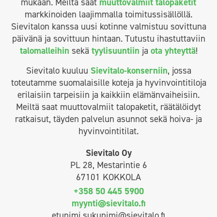
mukaan. Meiltä saat
muuttovalmiit talopaketit
markkinoiden laajimmalla toimitussisällöllä.
Sievitalon kanssa uusi kotinne valmistuu sovittuna
päivänä ja sovittuun hintaan. Tutustu ihastuttaviin
talomalleihin
sekä
tyylisuuntiin
ja
ota yhteyttä
!
Sievitalo kuuluu
Sievitalo-konserniin
, jossa
toteutamme suomalaisille koteja ja hyvinvointitiloja
erilaisiin tarpeisiin ja kaikkiin elämänvaiheisiin.
Meiltä saat muuttovalmiit talopaketit, räätälöidyt
ratkaisut, täyden palvelun asunnot sekä hoiva- ja
hyvinvointitilat.
Sievitalo Oy
PL 28, Mestarintie 6
67101 KOKKOLA
+358 50 445 5900
myynti@sievitalo.fi
etunimi.sukunimi@sievitalo.fi