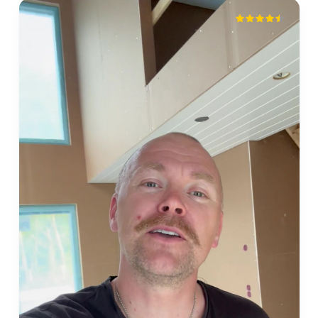
mika vuorio
Isokyrö
2 months ago
Sievitalo vaikuttaa luotettavalta toimijalta.