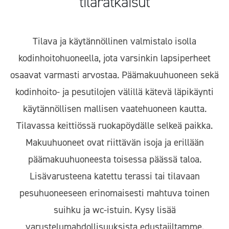
tilaratkaisut
Tilava ja käytännöllinen valmistalo isolla
kodinhoitohuoneella, jota varsinkin lapsiperheet
osaavat varmasti arvostaa. Päämakuuhuoneen sekä
kodinhoito- ja pesutilojen välillä kätevä läpikäynti
käytännöllisen mallisen vaatehuoneen kautta.
Tilavassa keittiössä ruokapöydälle selkeä paikka.
Makuuhuoneet ovat riittävän isoja ja erillään
päämakuuhuoneesta toisessa päässä taloa.
Lisävarusteena katettu terassi tai tilavaan
pesuhuoneeseen erinomaisesti mahtuva toinen
suihku ja wc-istuin. Kysy lisää
varustelumahdollisuuksista edustajiltamme.