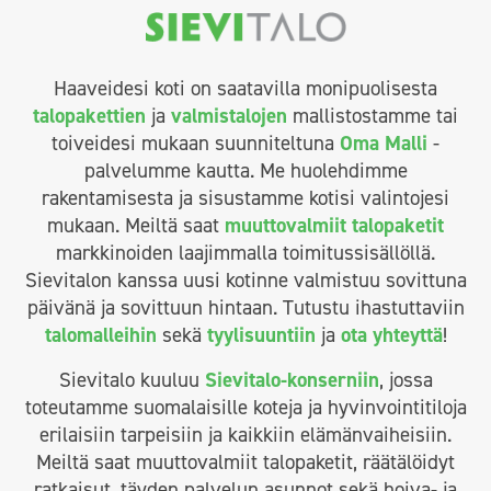
Haaveidesi koti on saatavilla monipuolisesta
talopakettien
ja
valmistalojen
mallistostamme tai
toiveidesi mukaan suunniteltuna
Oma Malli
-
palvelumme kautta. Me huolehdimme
rakentamisesta ja sisustamme kotisi valintojesi
mukaan. Meiltä saat
muuttovalmiit talopaketit
markkinoiden laajimmalla toimitussisällöllä.
Sievitalon kanssa uusi kotinne valmistuu sovittuna
päivänä ja sovittuun hintaan. Tutustu ihastuttaviin
talomalleihin
sekä
tyylisuuntiin
ja
ota yhteyttä
!
Sievitalo kuuluu
Sievitalo-konserniin
, jossa
toteutamme suomalaisille koteja ja hyvinvointitiloja
erilaisiin tarpeisiin ja kaikkiin elämänvaiheisiin.
Meiltä saat muuttovalmiit talopaketit, räätälöidyt
ratkaisut, täyden palvelun asunnot sekä hoiva- ja