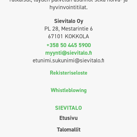
hyvinvointitilat.
Sievitalo Oy
PL 28, Mestarintie 6
67101 KOKKOLA
+358 50 445 5900
myynti@sievitalo.fi
etunimi.sukunimi@sievitalo.fi
Rekisteriseloste
Whistleblowing
SIEVITALO
Etusivu
Talomallit