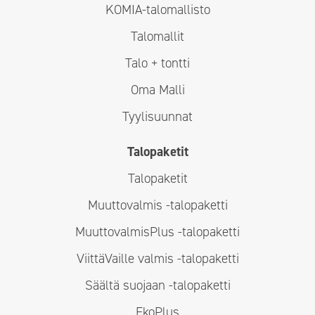
KOMIA-talomallisto
Talomallit
Talo + tontti
Oma Malli
Tyylisuunnat
Talopaketit
Talopaketit
Muuttovalmis -talopaketti
MuuttovalmisPlus -talopaketti
ViittäVaille valmis -talopaketti
Säältä suojaan -talopaketti
EkoPlus