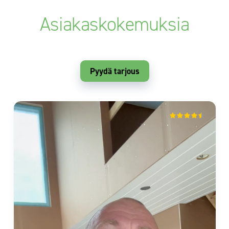
Asiakaskokemuksia
Pyydä tarjous
mika vuorio
Isokyrö
2 months ago
Sievitalo vaikuttaa luotettavalta toimijalta.