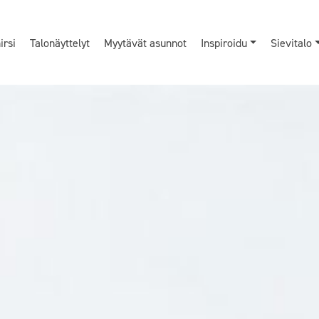
rsi
Talonäyttelyt
Myytävät asunnot
Inspiroidu
Sievitalo