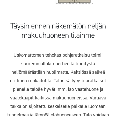
Täysin ennen näkemätön neljän
makuuhuoneen tilaihme
Uskomattoman tehokas pohjaratkaisu toimii
suuremmallakin perheellä tingitystä
neliömäärästään huolimatta. Keittiössä selkeä
erillinen ruokailutila. Talon säilytystilaratkaisut
pienelle talolle hyvät, mm. iso vaatehuone ja
vaatekaapit kaikissa makuuhuoneissa. Varaava
takka on sijoitettu keskeiselle paikalle luomaan
tunnelmaa ja lämpöä olohuoneeseen. Talo voidaan