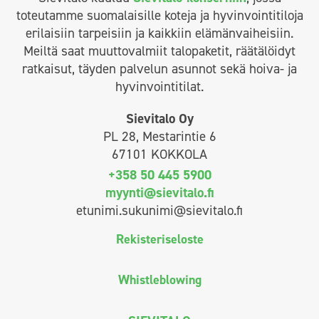
toteutamme suomalaisille koteja ja hyvinvointitiloja
erilaisiin tarpeisiin ja kaikkiin elämänvaiheisiin.
Meiltä saat muuttovalmiit talopaketit, räätälöidyt
ratkaisut, täyden palvelun asunnot sekä hoiva- ja
hyvinvointitilat.
Sievitalo Oy
PL 28, Mestarintie 6
67101 KOKKOLA
+358 50 445 5900
myynti@sievitalo.fi
etunimi.sukunimi@sievitalo.fi
Rekisteriseloste
Whistleblowing