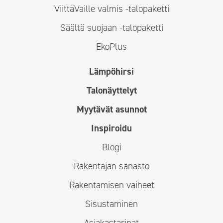
ViittäVaille valmis -talopaketti
Säältä suojaan -talopaketti
EkoPlus
Lämpöhirsi
Talonäyttelyt
Myytävät asunnot
Inspiroidu
Blogi
Rakentajan sanasto
Rakentamisen vaiheet
Sisustaminen
Asiakastarinat