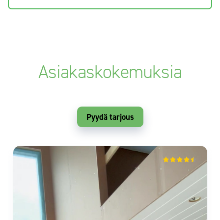
Asiakaskokemuksia
Pyydä tarjous
mika vuorio
Isokyrö
2 months ago
Sievitalo vaikuttaa luotettavalta toimijalta.