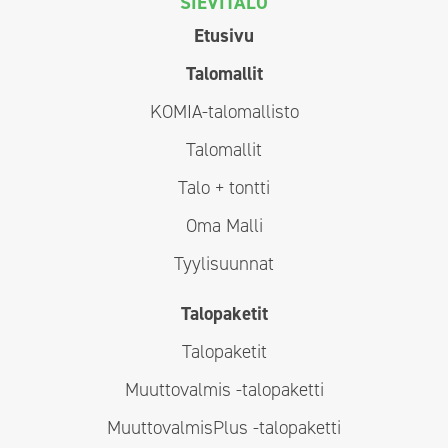
SIEVITALO
Etusivu
Talomallit
KOMIA-talomallisto
Talomallit
Talo + tontti
Oma Malli
Tyylisuunnat
Talopaketit
Talopaketit
Muuttovalmis -talopaketti
MuuttovalmisPlus -talopaketti