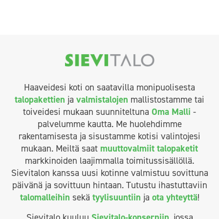
Haaveidesi koti on saatavilla monipuolisesta
talopakettien
ja
valmistalojen
mallistostamme tai
toiveidesi mukaan suunniteltuna
Oma Malli
-
palvelumme kautta. Me huolehdimme
rakentamisesta ja sisustamme kotisi valintojesi
mukaan. Meiltä saat
muuttovalmiit talopaketit
markkinoiden laajimmalla toimitussisällöllä.
Sievitalon kanssa uusi kotinne valmistuu sovittuna
päivänä ja sovittuun hintaan. Tutustu ihastuttaviin
talomalleihin
sekä
tyylisuuntiin
ja
ota yhteyttä
!
Sievitalo kuuluu
Sievitalo-konserniin
, jossa