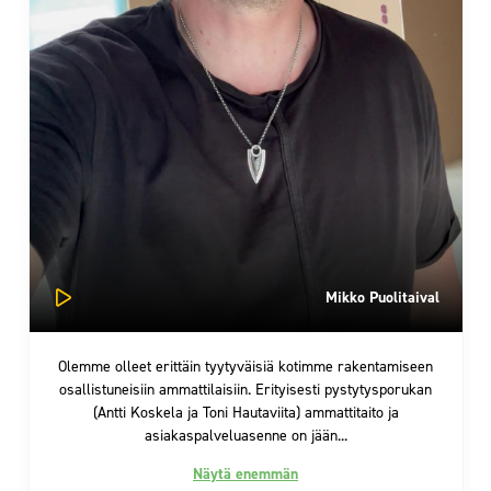
Mikko Puolitaival
t erittäin tyytyväisiä kotimme rakentamiseen
iin ammattilaisiin. Erityisesti pystytysporukan
oskela ja Toni Hautaviita) ammattitaito ja
asiakaspalveluasenne on jään...
Näytä enemmän