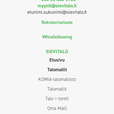
myynti@sievitalo.fi
etunimi.sukunimi@sievitalo.fi
Rekisteriseloste
Whistleblowing
SIEVITALO
Etusivu
Talomallit
KOMIA-talomallisto
Talomallit
Talo + tontti
Oma Malli