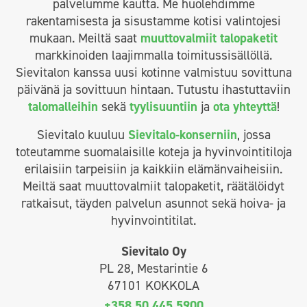
palvelumme kautta. Me huolehdimme
rakentamisesta ja sisustamme kotisi valintojesi
mukaan. Meiltä saat
muuttovalmiit talopaketit
markkinoiden laajimmalla toimitussisällöllä.
Sievitalon kanssa uusi kotinne valmistuu sovittuna
päivänä ja sovittuun hintaan. Tutustu ihastuttaviin
talomalleihin
sekä
tyylisuuntiin
ja
ota yhteyttä
!
Sievitalo kuuluu
Sievitalo-konserniin
, jossa
toteutamme suomalaisille koteja ja hyvinvointitiloja
erilaisiin tarpeisiin ja kaikkiin elämänvaiheisiin.
Meiltä saat muuttovalmiit talopaketit, räätälöidyt
ratkaisut, täyden palvelun asunnot sekä hoiva- ja
hyvinvointitilat.
Sievitalo Oy
PL 28, Mestarintie 6
67101 KOKKOLA
+358 50 445 5900