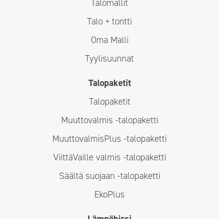
Talomallit
Talo + tontti
Oma Malli
Tyylisuunnat
Talopaketit
Talopaketit
Muuttovalmis -talopaketti
MuuttovalmisPlus -talopaketti
ViittäVaille valmis -talopaketti
Säältä suojaan -talopaketti
EkoPlus
Lämpöhirsi