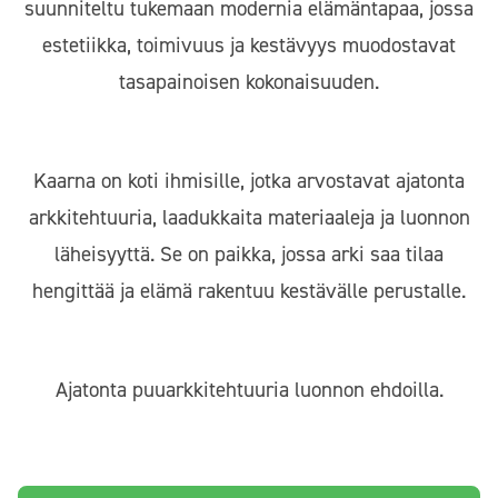
suunniteltu tukemaan modernia elämäntapaa, jossa
estetiikka, toimivuus ja kestävyys muodostavat
tasapainoisen kokonaisuuden.
Kaarna on koti ihmisille, jotka arvostavat ajatonta
arkkitehtuuria, laadukkaita materiaaleja ja luonnon
läheisyyttä. Se on paikka, jossa arki saa tilaa
hengittää ja elämä rakentuu kestävälle perustalle.
Ajatonta puuarkkitehtuuria luonnon ehdoilla.