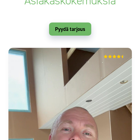
Asiakaskokemuksia
Pyydä tarjous
mika vuorio
Isokyrö
2 months ago
Sievitalo vaikuttaa luotettavalta toimijalta.