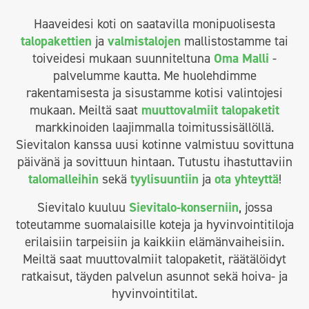
Haaveidesi koti on saatavilla monipuolisesta
talopakettien
ja
valmistalojen
mallistostamme tai
toiveidesi mukaan suunniteltuna
Oma Malli
-
palvelumme kautta. Me huolehdimme
rakentamisesta ja sisustamme kotisi valintojesi
mukaan. Meiltä saat
muuttovalmiit talopaketit
markkinoiden laajimmalla toimitussisällöllä.
Sievitalon kanssa uusi kotinne valmistuu sovittuna
päivänä ja sovittuun hintaan. Tutustu ihastuttaviin
talomalleihin
sekä
tyylisuuntiin
ja
ota yhteyttä
!
Sievitalo kuuluu
Sievitalo-konserniin
, jossa
toteutamme suomalaisille koteja ja hyvinvointitiloja
erilaisiin tarpeisiin ja kaikkiin elämänvaiheisiin.
Meiltä saat muuttovalmiit talopaketit, räätälöidyt
ratkaisut, täyden palvelun asunnot sekä hoiva- ja
hyvinvointitilat.