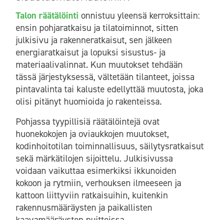
Talon räätälöinti
onnistuu yleensä kerroksittain:
ensin pohjaratkaisu ja tilatoiminnot, sitten
julkisivu ja rakenneratkaisut, sen jälkeen
energiaratkaisut ja lopuksi sisustus- ja
materiaalivalinnat. Kun muutokset tehdään
tässä järjestyksessä, vältetään tilanteet, joissa
pintavalinta tai kaluste edellyttää muutosta, joka
olisi pitänyt huomioida jo rakenteissa.
Pohjassa tyypillisiä räätälöintejä ovat
huonekokojen ja oviaukkojen muutokset,
kodinhoitotilan toiminnallisuus, säilytysratkaisut
sekä märkätilojen sijoittelu. Julkisivussa
voidaan vaikuttaa esimerkiksi ikkunoiden
kokoon ja rytmiin, verhouksen ilmeeseen ja
kattoon liittyviin ratkaisuihin, kuitenkin
rakennusmääräysten ja paikallisten
kaavamääräysten puitteissa.