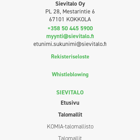
Sievitalo Oy
PL 28, Mestarintie 6
67101 KOKKOLA
+358 50 445 5900
myynti@sievitalo.fi
etunimi.sukunimi@sievitalo.fi
Rekisteriseloste
Whistleblowing
SIEVITALO
Etusivu
Talomallit
KOMIA-talomallisto
Talomallit