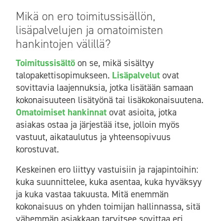
Mikä on ero toimitussisällön,
lisäpalvelujen ja omatoimisten
hankintojen välillä?
Toimitussisältö
on se, mikä sisältyy
talopakettisopimukseen.
Lisäpalvelut
ovat
sovittavia laajennuksia, jotka lisätään samaan
kokonaisuuteen lisätyönä tai lisäkokonaisuutena.
Omatoimiset hankinnat
ovat asioita, jotka
asiakas ostaa ja järjestää itse, jolloin myös
vastuut, aikataulutus ja yhteensopivuus
korostuvat.
Keskeinen ero liittyy vastuisiin ja rajapintoihin:
kuka suunnittelee, kuka asentaa, kuka hyväksyy
ja kuka vastaa takuusta. Mitä enemmän
kokonaisuus on yhden toimijan hallinnassa, sitä
vähemmän asiakkaan tarvitsee sovittaa eri