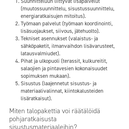
Suunnitteluun liittyvät lisäpalvelut
(muutossuunnittelu, sisustussuunnittelu,
energiaratkaisujen mitoitus).
Työmaan palvelut (työmaan koordinointi,
lisäsuojaukset, siivous, jätehuolto).
Tekniset asennukset (valaistus- ja
sähköpaketit, ilmanvaihdon lisävarusteet,
latausvalmiudet).
Pihat ja ulkopuoli (terassit, kulkureitit,
salaojien ja pintavesien kokonaisuudet
sopimuksen mukaan).
Sisustus (laajennetut sisustus- ja
materiaalivalinnat, kiintokalusteiden
lisäratkaisut).
Miten talopakettia voi räätälöidä
pohjaratkaisusta
sisustusmateriaaleihin?