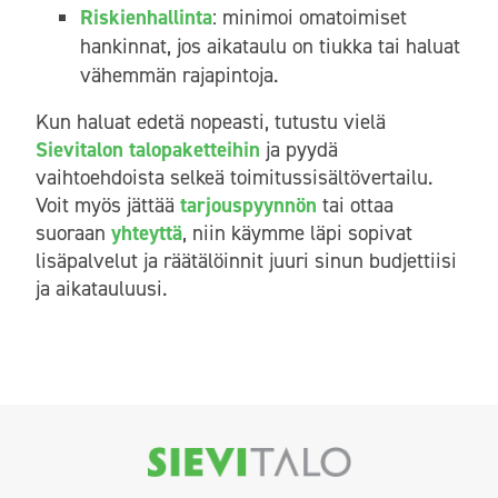
Riskienhallinta
: minimoi omatoimiset
hankinnat, jos aikataulu on tiukka tai haluat
vähemmän rajapintoja.
Kun haluat edetä nopeasti, tutustu vielä
Sievitalon talopaketteihin
ja pyydä
vaihtoehdoista selkeä toimitussisältövertailu.
Voit myös jättää
tarjouspyynnön
tai ottaa
suoraan
yhteyttä
, niin käymme läpi sopivat
lisäpalvelut ja räätälöinnit juuri sinun budjettiisi
ja aikatauluusi.