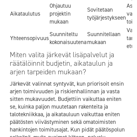
Ohjautuu
Asi
Sovitetaan
Aikataulutus
projektin
var
työjärjestykseen
mukaan
toim
Vaat
Suunniteltu
Suunnitellaan
Yhteensopivuus
tark
kokonaisuutena
mukaan
etu
Miten valita järkevät lisäpalvelut ja
räätälöinnit budjetin, aikataulun ja
arjen tarpeiden mukaan?
Järkevät valinnat syntyvät, kun priorisoit ensin
arjen toimivuuden ja riskienhallinnan ja vasta
sitten mukavuudet. Budjettiin vaikuttaa eniten
se, kuinka paljon muutetaan rakenteita ja
talotekniikkaa, ja aikatauluun vaikuttaa eniten
päätösten viivästyminen sekä omatoimisten
hankintojen toimitusajat. Kun pidät päätöspolun