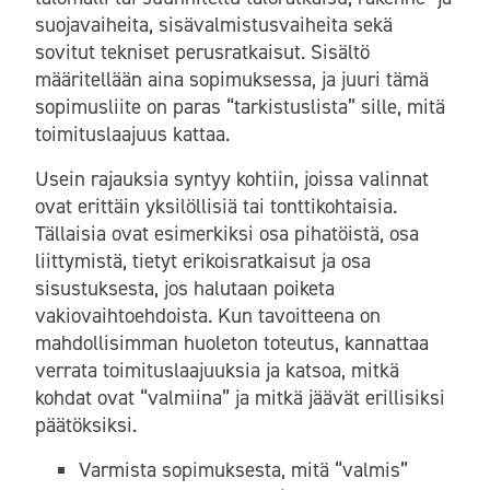
suojavaiheita, sisävalmistusvaiheita sekä
sovitut tekniset perusratkaisut. Sisältö
määritellään aina sopimuksessa, ja juuri tämä
sopimusliite on paras “tarkistuslista” sille, mitä
toimituslaajuus kattaa.
Usein rajauksia syntyy kohtiin, joissa valinnat
ovat erittäin yksilöllisiä tai tonttikohtaisia.
Tällaisia ovat esimerkiksi osa pihatöistä, osa
liittymistä, tietyt erikoisratkaisut ja osa
sisustuksesta, jos halutaan poiketa
vakiovaihtoehdoista. Kun tavoitteena on
mahdollisimman huoleton toteutus, kannattaa
verrata toimituslaajuuksia ja katsoa, mitkä
kohdat ovat “valmiina” ja mitkä jäävät erillisiksi
päätöksiksi.
Varmista sopimuksesta, mitä “valmis”