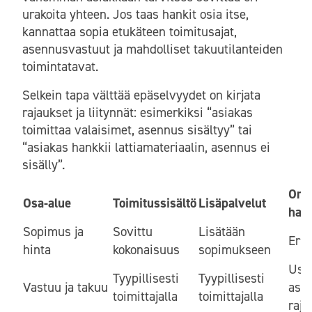
urakoita yhteen. Jos taas hankit osia itse,
kannattaa sopia etukäteen toimitusajat,
asennusvastuut ja mahdolliset takuutilanteiden
toimintatavat.
Selkein tapa välttää epäselvyydet on kirjata
rajaukset ja liitynnät: esimerkiksi “asiakas
toimittaa valaisimet, asennus sisältyy” tai
“asiakas hankkii lattiamateriaalin, asennus ei
sisälly”.
Oma
Osa-alue
Toimitussisältö
Lisäpalvelut
han
Sopimus ja
Sovittu
Lisätään
Eril
hinta
kokonaisuus
sopimukseen
Use
Tyypillisesti
Tyypillisesti
Vastuu ja takuu
asia
toimittajalla
toimittajalla
raja