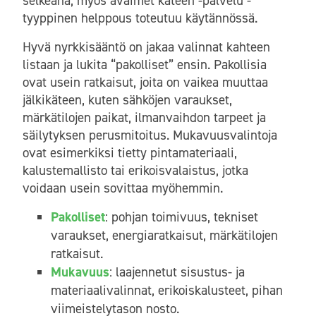
selkeänä, myös avaimet käteen -palvelu -
tyyppinen helppous toteutuu käytännössä.
Hyvä nyrkkisääntö on jakaa valinnat kahteen
listaan ja lukita “pakolliset” ensin. Pakollisia
ovat usein ratkaisut, joita on vaikea muuttaa
jälkikäteen, kuten sähköjen varaukset,
märkätilojen paikat, ilmanvaihdon tarpeet ja
säilytyksen perusmitoitus. Mukavuusvalintoja
ovat esimerkiksi tietty pintamateriaali,
kalustemallisto tai erikoisvalaistus, jotka
voidaan usein sovittaa myöhemmin.
Pakolliset
: pohjan toimivuus, tekniset
varaukset, energiaratkaisut, märkätilojen
ratkaisut.
Mukavuus
: laajennetut sisustus- ja
materiaalivalinnat, erikoiskalusteet, pihan
viimeistelytason nosto.