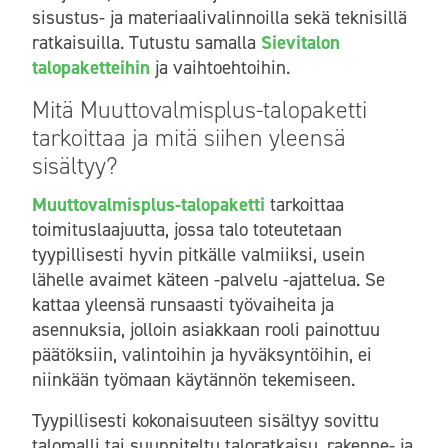
sisustus- ja materiaalivalinnoilla sekä teknisillä
ratkaisuilla. Tutustu samalla
Sievitalon
talopaketteihin
ja vaihtoehtoihin.
Mitä Muuttovalmisplus-talopaketti
tarkoittaa ja mitä siihen yleensä
sisältyy?
Muuttovalmisplus-talopaketti
tarkoittaa
toimituslaajuutta, jossa talo toteutetaan
tyypillisesti hyvin pitkälle valmiiksi, usein
lähelle avaimet käteen -palvelu -ajattelua. Se
kattaa yleensä runsaasti työvaiheita ja
asennuksia, jolloin asiakkaan rooli painottuu
päätöksiin, valintoihin ja hyväksyntöihin, ei
niinkään työmaan käytännön tekemiseen.
Tyypillisesti kokonaisuuteen sisältyy sovittu
talomalli tai suunniteltu taloratkaisu, rakenne- ja