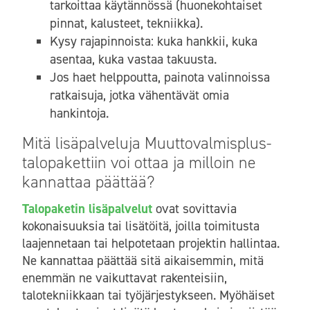
tarkoittaa käytännössä (huonekohtaiset
pinnat, kalusteet, tekniikka).
Kysy rajapinnoista: kuka hankkii, kuka
asentaa, kuka vastaa takuusta.
Jos haet helppoutta, painota valinnoissa
ratkaisuja, jotka vähentävät omia
hankintoja.
Mitä lisäpalveluja Muuttovalmisplus-
talopakettiin voi ottaa ja milloin ne
kannattaa päättää?
Talopaketin lisäpalvelut
ovat sovittavia
kokonaisuuksia tai lisätöitä, joilla toimitusta
laajennetaan tai helpotetaan projektin hallintaa.
Ne kannattaa päättää sitä aikaisemmin, mitä
enemmän ne vaikuttavat rakenteisiin,
talotekniikkaan tai työjärjestykseen. Myöhäiset