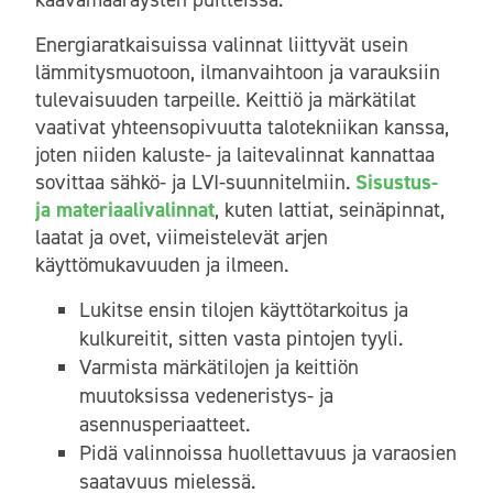
Energiaratkaisuissa valinnat liittyvät usein
lämmitysmuotoon, ilmanvaihtoon ja varauksiin
tulevaisuuden tarpeille. Keittiö ja märkätilat
vaativat yhteensopivuutta talotekniikan kanssa,
joten niiden kaluste- ja laitevalinnat kannattaa
sovittaa sähkö- ja LVI-suunnitelmiin.
Sisustus-
ja materiaalivalinnat
, kuten lattiat, seinäpinnat,
laatat ja ovet, viimeistelevät arjen
käyttömukavuuden ja ilmeen.
Lukitse ensin tilojen käyttötarkoitus ja
kulkureitit, sitten vasta pintojen tyyli.
Varmista märkätilojen ja keittiön
muutoksissa vedeneristys- ja
asennusperiaatteet.
Pidä valinnoissa huollettavuus ja varaosien
saatavuus mielessä.