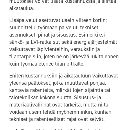
muutokset voivat lisätä kustannuksia ja siirtää
aikataulua.
Lisäpalvelut asettuvat usein viiteen koriin:
suunnittelu, työmaan palvelut, tekniset
asennukset, pihat ja sisustus. Esimerkiksi
sähkö- ja LVI-ratkaisut sekä energiajärjestelmät
vaikuttavat läpivienteihin, varauksiin ja
tilantarpeisiin, joten ne on järkevää lukita ennen
kuin työmaa etenee liian pitkälle.
Eniten kustannuksiin ja aikatauluun vaikuttavat
yleensä päätökset, jotka muuttavat pohjaa,
kantavia rakenteita, märkätilojen sijaintia tai
talotekniikan kokonaisuutta. Sisustus- ja
materiaalivalinnat ovat tärkeitä, mutta niitä
voidaan usein tehdä myöhemminkin, kunhan
tekniset ja rakenteelliset rajat ovat selvät.