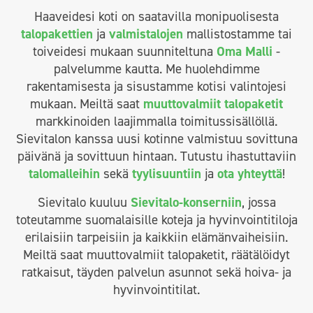
Haaveidesi koti on saatavilla monipuolisesta
talopakettien
ja
valmistalojen
mallistostamme tai
toiveidesi mukaan suunniteltuna
Oma Malli
-
palvelumme kautta. Me huolehdimme
rakentamisesta ja sisustamme kotisi valintojesi
mukaan. Meiltä saat
muuttovalmiit talopaketit
markkinoiden laajimmalla toimitussisällöllä.
Sievitalon kanssa uusi kotinne valmistuu sovittuna
päivänä ja sovittuun hintaan. Tutustu ihastuttaviin
talomalleihin
sekä
tyylisuuntiin
ja
ota yhteyttä
!
Sievitalo kuuluu
Sievitalo-konserniin
, jossa
toteutamme suomalaisille koteja ja hyvinvointitiloja
erilaisiin tarpeisiin ja kaikkiin elämänvaiheisiin.
Meiltä saat muuttovalmiit talopaketit, räätälöidyt
ratkaisut, täyden palvelun asunnot sekä hoiva- ja
hyvinvointitilat.