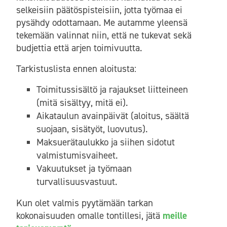
selkeisiin päätöspisteisiin, jotta työmaa ei
pysähdy odottamaan. Me autamme yleensä
tekemään valinnat niin, että ne tukevat sekä
budjettia että arjen toimivuutta.
Tarkistuslista ennen aloitusta:
Toimitussisältö ja rajaukset liitteineen
(mitä sisältyy, mitä ei).
Aikataulun avainpäivät (aloitus, säältä
suojaan, sisätyöt, luovutus).
Maksuerätaulukko ja siihen sidotut
valmistumisvaiheet.
Vakuutukset ja työmaan
turvallisuusvastuut.
Kun olet valmis pyytämään tarkan
kokonaisuuden omalle tontillesi, jätä
meille