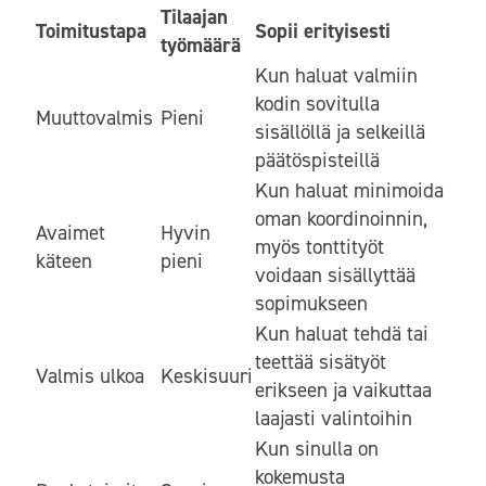
Tilaajan
Toimitustapa
Sopii erityisesti
työmäärä
Kun haluat valmiin
kodin sovitulla
Muuttovalmis
Pieni
sisällöllä ja selkeillä
päätöspisteillä
Kun haluat minimoida
oman koordinoinnin,
Avaimet
Hyvin
myös tonttityöt
käteen
pieni
voidaan sisällyttää
sopimukseen
Kun haluat tehdä tai
teettää sisätyöt
Valmis ulkoa
Keskisuuri
erikseen ja vaikuttaa
laajasti valintoihin
Kun sinulla on
kokemusta