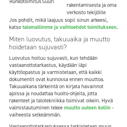
Runkotoimitus
Suuri
rakentamisesta ja oma
verkosto tekijöille
Jos pohdit, mikä laajuus sopii sinun arkeesi,
katso
talomallimme ja vaihtoehdot toimitukseen
.
Miten luovutus, takuuaika ja muutto
hoidetaan sujuvasti?
Luovutus hoituu sujuvasti, kun tehdään
vastaanottotarkastus, käydään läpi
käyttöopastus ja varmistetaan, että kaikki
dokumentit ovat kunnossa ennen muuttoa.
Takuuaikana tärkeintä on kirjata havainnot
ajoissa ja noudattaa huolto-ohjeita, jotta
rakenteet ja talotekniikka toimivat oikein. Hyvä
valmistautuminen tekee
muutto uuteen kotiin
-
vaiheesta selkeämmän.
Vastaanottotarkastuksessa tarkistetaan muun