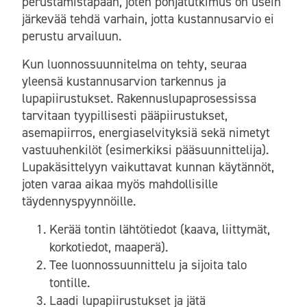
perustamistapaan, joten pohjatutkimus on usein
järkevää tehdä varhain, jotta kustannusarvio ei
perustu arvailuun.
Kun luonnossuunnitelma on tehty, seuraa
yleensä kustannusarvion tarkennus ja
lupapiirustukset. Rakennuslupaprosessissa
tarvitaan tyypillisesti pääpiirustukset,
asemapiirros, energiaselvityksiä sekä nimetyt
vastuuhenkilöt (esimerkiksi pääsuunnittelija).
Lupakäsittelyyn vaikuttavat kunnan käytännöt,
joten varaa aikaa myös mahdollisille
täydennyspyynnöille.
Kerää tontin lähtötiedot (kaava, liittymät,
korkotiedot, maaperä).
Tee luonnossuunnittelu ja sijoita talo
tontille.
Laadi lupapiirustukset ja jätä