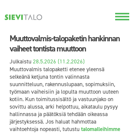
Muuttovalmis-talopaketin hankinnan
vaiheet tontista muuttoon
Julkaistu
28.5.2026
(11.2.2026)
Muuttovalmis talopaketti etenee yleensä
selkeänä ketjuna tontin valinnasta
suunnitteluun, rakennuslupaan, sopimuksiin,
työmaan vaiheisiin ja lopulta muuttoon uuteen
kotiin. Kun toimitussisältö ja vastuunjako on
sovittu alussa, arki helpottuu, aikataulu pysyy
hallinnassa ja päätöksiä tehdään oikeassa
järjestyksessä. Jos haluat hahmottaa
vaihtoehtoja nopeasti, tutustu
talomalleihimme