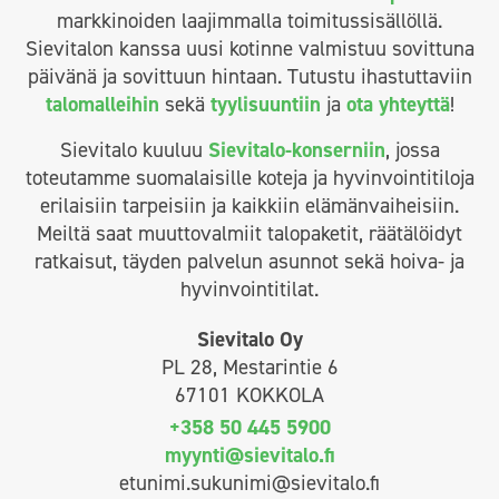
markkinoiden laajimmalla toimitussisällöllä.
Sievitalon kanssa uusi kotinne valmistuu sovittuna
päivänä ja sovittuun hintaan. Tutustu ihastuttaviin
talomalleihin
sekä
tyylisuuntiin
ja
ota yhteyttä
!
Sievitalo kuuluu
Sievitalo-konserniin
, jossa
toteutamme suomalaisille koteja ja hyvinvointitiloja
erilaisiin tarpeisiin ja kaikkiin elämänvaiheisiin.
Meiltä saat muuttovalmiit talopaketit, räätälöidyt
ratkaisut, täyden palvelun asunnot sekä hoiva- ja
hyvinvointitilat.
Sievitalo Oy
PL 28, Mestarintie 6
67101 KOKKOLA
+358 50 445 5900
myynti@sievitalo.fi
etunimi.sukunimi@sievitalo.fi