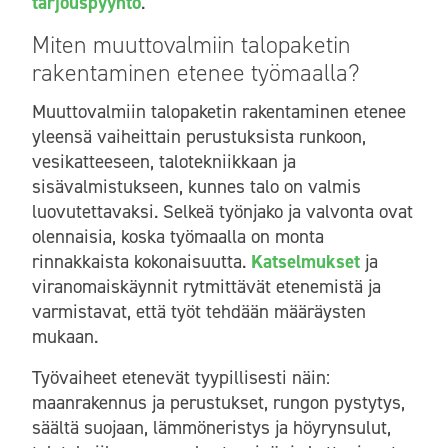
tarjouspyyntö
.
Miten muuttovalmiin talopaketin
rakentaminen etenee työmaalla?
Muuttovalmiin talopaketin rakentaminen etenee
yleensä vaiheittain perustuksista runkoon,
vesikatteeseen, talotekniikkaan ja
sisävalmistukseen, kunnes talo on valmis
luovutettavaksi. Selkeä työnjako ja valvonta ovat
olennaisia, koska työmaalla on monta
rinnakkaista kokonaisuutta.
Katselmukset
ja
viranomaiskäynnit rytmittävät etenemistä ja
varmistavat, että työt tehdään määräysten
mukaan.
Työvaiheet etenevät tyypillisesti näin:
maanrakennus ja perustukset, rungon pystytys,
säältä suojaan, lämmöneristys ja höyrynsulut,