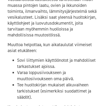
muassa pintojen laatu, ovien ja ikkunoiden
toiminta, ilmanvaihto, lämmitysjärjestelmä sekä
vesikalusteet. Lisäksi saat yleensä huoltokirjan,
käyttöohjeet ja luovutusdokumentit, joita
tarvitaan myöhemmin huolloissa ja
mahdollisissa muutostöissä.
Muuttoa helpottaa, kun aikataulutat viimeiset
asiat etukäteen:
Sovi liittymien käyttöönotot ja mahdolliset
tarkastukset ajoissa.
Varaa loppusiivoukseen ja
muuttosiivoukseen oma päivä.
Tee huoltokirjan mukaiset alkuvaiheen
tarkistukset (esimerkiksi suodattimet ja
säädöt).