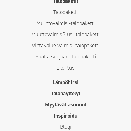
Talopaketit
Talopaketit
Muuttovalmis -talopaketti
MuuttovalmisPlus -talopaketti
ViittäVaille valmis -talopaketti
Säältä suojaan -talopaketti
EkoPlus
Lämpöhirsi
Talonäyttelyt
Myytävät asunnot
Inspiroidu
Blogi