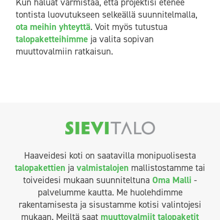
Kun haluat varmistaa, että projektisi etenee
tontista luovutukseen selkeällä suunnitelmalla,
ota meihin yhteyttä
. Voit myös tutustua
talopaketteihimme
ja valita sopivan
muuttovalmiin ratkaisun.
Haaveidesi koti on saatavilla monipuolisesta
talopakettien
ja
valmistalojen
mallistostamme tai
toiveidesi mukaan suunniteltuna
Oma Malli
-
palvelumme kautta. Me huolehdimme
rakentamisesta ja sisustamme kotisi valintojesi
mukaan. Meiltä saat
muuttovalmiit talopaketit