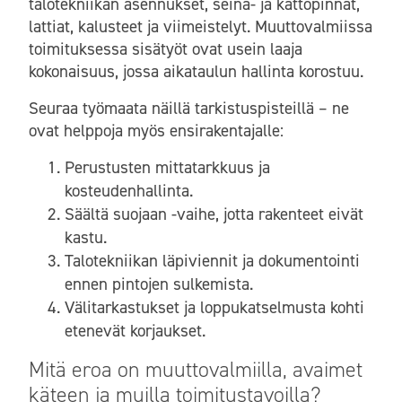
talotekniikan asennukset, seinä- ja kattopinnat,
lattiat, kalusteet ja viimeistelyt. Muuttovalmiissa
toimituksessa sisätyöt ovat usein laaja
kokonaisuus, jossa aikataulun hallinta korostuu.
Seuraa työmaata näillä tarkistuspisteillä – ne
ovat helppoja myös ensirakentajalle:
Perustusten mittatarkkuus ja
kosteudenhallinta.
Säältä suojaan -vaihe, jotta rakenteet eivät
kastu.
Talotekniikan läpiviennit ja dokumentointi
ennen pintojen sulkemista.
Välitarkastukset ja loppukatselmusta kohti
etenevät korjaukset.
Mitä eroa on muuttovalmiilla, avaimet
käteen ja muilla toimitustavoilla?