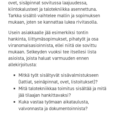
ovet, sisäpinnat sovitussa laajuudessa,
kiintokalusteet ja talotekniikka asennettuna.
Tarkka sisältö vaihtelee mallin ja sopimuksen
mukaan, joten se kannattaa lukea rivitasolla.
Usein asiakkaalle jää esimerkiksi tontin
hankinta, liittymäsopimukset, pihatyöt ja osa
viranomaisasioinnista, ellei niitä ole sovittu
mukaan. Selkeyden vuoksi tee itsellesi lista
asioista, joista haluat varmuuden ennen
allekirjoitusta:
Mitkä työt sisältyvät sisävalmistukseen
(lattiat, seinäpinnat, ovet, listoitukset)?
Mitä talotekniikkaa toimitus sisältää ja mitä
jää tilaajan hankittavaksi?
Kuka vastaa työmaan aikataulusta,
valvonnasta ja dokumentoinnista?