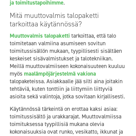
ja toimitustapoihimme
.
Mitä muuttovalmis talopaketti
tarkoittaa käytännössä?
Muuttovalmis talopaketti
tarkoittaa, että talo
toimitetaan valmiina asumiseen sovitun
toimitussisällön mukaan, tyypillisesti sisältäen
keskeiset sisävalmistukset ja talotekniikan.
Meillä muuttovalmiiseen kokonaisuuteen kuuluu
myös
maalämpöjärjestelmä vakiona
talopaketeissa. Asiakkaalle jää silti aina joitakin
tehtäviä, kuten tonttiin ja liittymiin liittyviä
asioita sekä valintoja, jotka sovitaan kirjallisesti.
Käytännössä tärkeintä on erottaa kaksi asiaa:
toimitussisältö ja urakkarajat. Muuttovalmiissa
toimituksessa tyypillisiä mukana olevia
kokonaisuuksia ovat runko, vesikatto, ikkunat ja