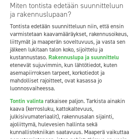
Miten tontista edetään suunnitteluun
ja rakennuslupaan?
Tontista edetään suunnitteluun niin, että ensin
varmistetaan kaavamääräykset, rakennusoikeus,
liittymät ja maaperän soveltuvuus, ja vasta sen
jälkeen lukitaan talon koko, sijoittelu ja
kustannustaso.
Rakennuslupa ja suunnittelu
etenevät sujuvimmin, kun lähtötiedot, kuten
asemapiirroksen tarpeet, korkotiedot ja
mahdolliset rajoitteet, ovat kasassa jo
luonnosvaiheessa.
Tontin valinta
ratkaisee paljon. Tarkista ainakin
kaava (kerrosluku, kattokaltevuus,
julkisivumateriaalit), rakennusalan sijainti,
ajoliittymä, hulevesien hallinta sekä
kunnallistekniikan saatavuus. Maaperä vaikuttaa