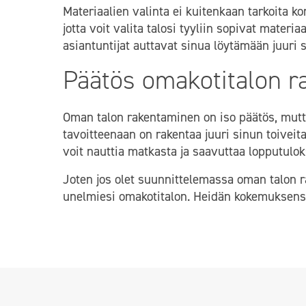
Materiaalien valinta ei kuitenkaan tarkoita k
jotta voit valita talosi tyyliin sopivat materia
asiantuntijat auttavat sinua löytämään juuri 
Päätös omakotitalon r
Oman talon rakentaminen on iso päätös, mutta
tavoitteenaan on rakentaa juuri sinun toiveita
voit nauttia matkasta ja saavuttaa lopputuloks
Joten jos olet suunnittelemassa oman talon r
unelmiesi omakotitalon. Heidän kokemuksens