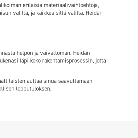
likoiman erilaisia materiaalivaihtoehtoja,
isun väliltä, ja kaikkea siltä väliltä. Heidän
innasta helpon ja vaivattoman. Heidän
tukenasi läpi koko rakentamisprosessin, jotta
mattilaisten auttaa sinua saavuttamaan
llisen lopputuloksen.