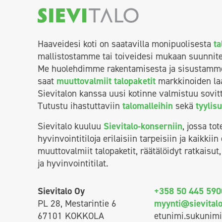
Haaveidesi koti on saatavilla monipuolisesta
ta
mallistostamme tai toiveidesi mukaan suunnit
Me huolehdimme rakentamisesta ja sisustamme k
saat
muuttovalmiit talopaketit
markkinoiden laa
Sievitalon kanssa uusi kotinne valmistuu sovit
Tutustu ihastuttaviin
talomalleihin
sekä
tyylis
Sievitalo kuuluu
Sievitalo-konserniin
, jossa to
hyvinvointitiloja erilaisiin tarpeisiin ja kaikkii
muuttovalmiit talopaketit, räätälöidyt ratkaisu
ja hyvinvointitilat.
Sievitalo Oy
+358 50 445 590
PL 28, Mestarintie 6
myynti@sievitalo.
67101 KOKKOLA
etunimi.sukunimi@