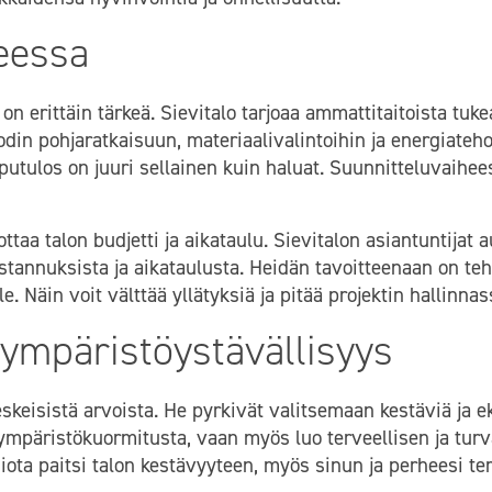
eessa
n erittäin tärkeä. Sievitalo tarjoaa ammattitaitoista tuke
odin pohjaratkaisuun, materiaalivalintoihin ja energiat
opputulos on juuri sellainen kuin haluat. Suunnitteluvaihee
a talon budjetti ja aikataulu. Sievitalon asiantuntijat a
kustannuksista ja aikataulusta. Heidän tavoitteenaan on te
 Näin voit välttää yllätyksiä ja pitää projektin hallinnas
a ympäristöystävällisyys
skeisistä arvoista. He pyrkivät valitsemaan kestäviä ja e
mpäristökuormitusta, vaan myös luo terveellisen ja turv
miota paitsi talon kestävyyteen, myös sinun ja perheesi te