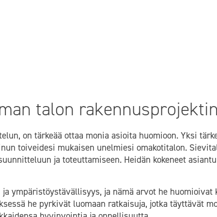
elmiesi omakotital
 avulla
man talon rakennusprojektin
elun, on tärkeää ottaa monia asioita huomioon. Yksi tärk
inun toiveidesi mukaisen unelmiesi omakotitalon. Sievital
suunnitteluun ja toteuttamiseen. Heidän kokeneet asiantun
ys ja ympäristöystävällisyys, ja nämä arvot he huomioiva
yksessä he pyrkivät luomaan ratkaisuja, jotka täyttävät m
ukkaidensa hyvinvointia ja onnellisuutta.