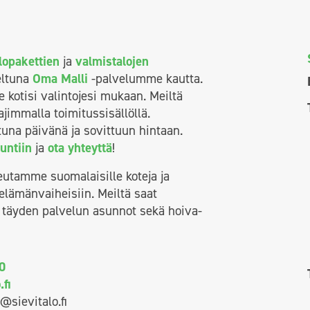
lopakettien
ja
valmistalojen
eltuna
Oma Malli
-palvelumme kautta.
otisi valintojesi mukaan. Meiltä
jimmalla toimitussisällöllä.
tuna päivänä ja sovittuun hintaan.
uuntiin
ja
ota yhteyttä
!
teutamme suomalaisille koteja ja
n elämänvaiheisiin. Meiltä saat
t, täyden palvelun asunnot sekä hoiva-
0
fi
sievitalo.fi