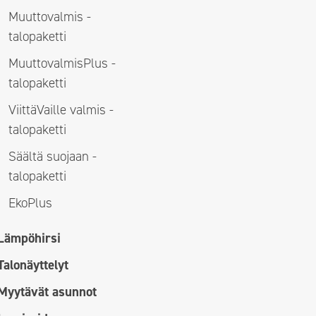
Muuttovalmis -
talopaketti
MuuttovalmisPlus -
talopaketti
ViittäVaille valmis -
talopaketti
Säältä suojaan -
talopaketti
EkoPlus
Lämpöhirsi
Talonäyttelyt
Myytävät asunnot