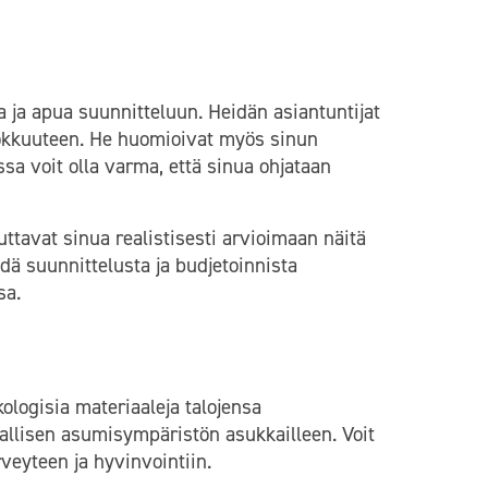
a ja apua suunnitteluun. Heidän asiantuntijat
ehokkuuteen. He huomioivat myös sinun
ssa voit olla varma, että sinua ohjataan
uttavat sinua realistisesti arvioimaan näitä
hdä suunnittelusta ja budjetoinnista
sa.
kologisia materiaaleja talojensa
allisen asumisympäristön asukkailleen. Voit
rveyteen ja hyvinvointiin.