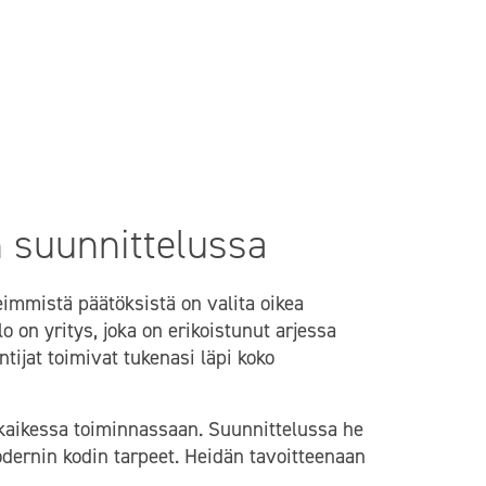
o
 suunnittelussa
eimmistä päätöksistä on valita oikea
o on yritys, joka on erikoistunut arjessa
tijat toimivat tukenasi läpi koko
t kaikessa toiminnassaan. Suunnittelussa he
odernin kodin tarpeet. Heidän tavoitteenaan