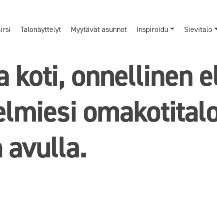
rsi
Talonäyttelyt
Myytävät asunnot
Inspiroidu
Sievitalo
a koti, onnellinen 
elmiesi omakotital
 avulla.
a koti, onnellinen 