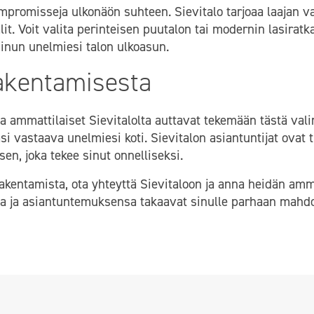
ompromisseja ulkonäön suhteen. Sievitalo tarjoaa laajan va
alit. Voit valita perinteisen puutalon tai modernin lasiratka
sinun unelmiesi talon ulkoasun.
akentamisesta
 ammattilaiset Sievitalolta auttavat tekemään tästä val
si vastaava unelmiesi koti. Sievitalon asiantuntijat ovat 
en, joka tekee sinut onnelliseksi.
akentamista, ota yhteyttä Sievitaloon ja anna heidän am
a ja asiantuntemuksensa takaavat sinulle parhaan mahdo