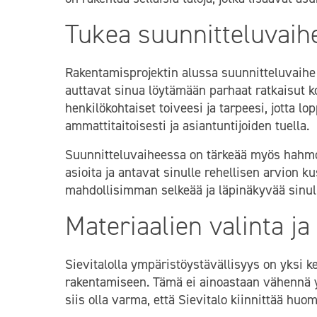
Tukea suunnitteluvaih
Rakentamisprojektin alussa suunnitteluvaihe o
auttavat sinua löytämään parhaat ratkaisut k
henkilökohtaiset toiveesi ja tarpeesi, jotta l
ammattitaitoisesti ja asiantuntijoiden tuella.
Suunnitteluvaiheessa on tärkeää myös hahmotta
asioita ja antavat sinulle rehellisen arvion 
mahdollisimman selkeää ja läpinäkyvää sinulle.
Materiaalien valinta j
Sievitalolla ympäristöystävällisyys on yksi ke
rakentamiseen. Tämä ei ainoastaan vähennä y
siis olla varma, että Sievitalo kiinnittää huo