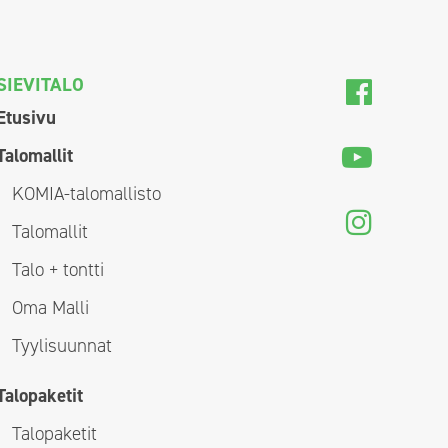
SIEVITALO
Etusivu
Talomallit
KOMIA-talomallisto
Talomallit
Talo + tontti
Oma Malli
Tyylisuunnat
Talopaketit
Talopaketit