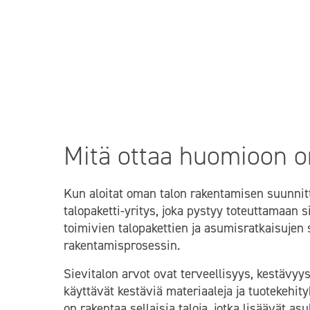
suunnitella un
ammattilaisten
Mitä ottaa huomioon o
Kun aloitat oman talon rakentamisen suunnitt
talopaketti-yritys, joka pystyy toteuttamaan s
toimivien talopakettien ja asumisratkaisujen 
rakentamisprosessin.
Sievitalon arvot ovat terveellisyys, kestävy
käyttävät kestäviä materiaaleja ja tuotekehit
on rakentaa sellaisia taloja, jotka lisäävät as