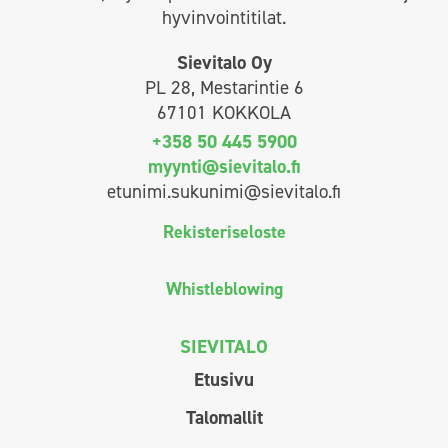
hyvinvointitilat.
Sievitalo Oy
PL 28, Mestarintie 6
67101 KOKKOLA
+358 50 445 5900
myynti@sievitalo.fi
etunimi.sukunimi@sievitalo.fi
Rekisteriseloste
Whistleblowing
SIEVITALO
Etusivu
Talomallit