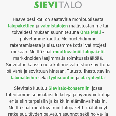
Haaveidesi koti on saatavilla monipuolisesta
talopakettien
ja
valmistalojen
mallistostamme tai
toiveidesi mukaan suunniteltuna
Oma Malli
-
palvelumme kautta. Me huolehdimme
rakentamisesta ja sisustamme kotisi valintojesi
mukaan. Meiltä saat
muuttovalmiit talopaketit
markkinoiden laajimmalla toimitussisällöllä.
Sievitalon kanssa uusi kotinne valmistuu sovittuna
päivänä ja sovittuun hintaan. Tutustu ihastuttaviin
talomalleihin
sekä
tyylisuuntiin
ja
ota yhteyttä
!
Sievitalo kuuluu
Sievitalo-konserniin
, jossa
toteutamme suomalaisille koteja ja hyvinvointitiloja
erilaisiin tarpeisiin ja kaikkiin elämänvaiheisiin.
Meiltä saat muuttovalmiit talopaketit, räätälöidyt
ratkaisut, täyden palvelun asunnot sekä hoiva- ja