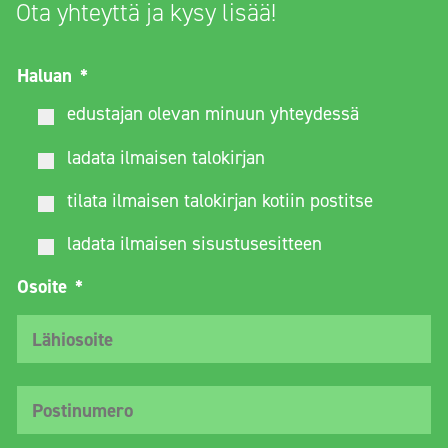
Ota yhteyttä ja kysy lisää!
Haluan
*
edustajan olevan minuun yhteydessä
ladata ilmaisen talokirjan
tilata ilmaisen talokirjan kotiin postitse
ladata ilmaisen sisustusesitteen
Osoite
*
Lä
Po