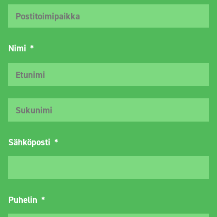
Ka
Nimi
*
Et
Su
Sähköposti
*
Puhelin
*