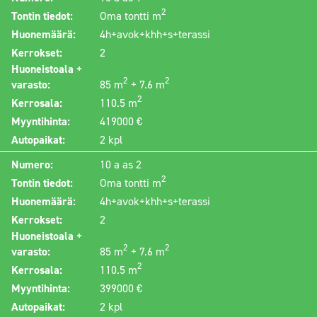
2
Tontin tiedot:
Oma tontti m
Huonemäärä:
4h+avok+khh+s+terassi
Kerrokset:
2
Huoneistoala +
2
2
varasto:
85 m
+ 7.6 m
2
Kerrosala:
110.5 m
Myyntihinta:
419000 €
Autopaikat:
2 kpl
Numero:
10 a as 2
2
Tontin tiedot:
Oma tontti m
Huonemäärä:
4h+avok+khh+s+terassi
Kerrokset:
2
Huoneistoala +
2
2
varasto:
85 m
+ 7.6 m
2
Kerrosala:
110.5 m
Myyntihinta:
399000 €
Autopaikat:
2 kpl