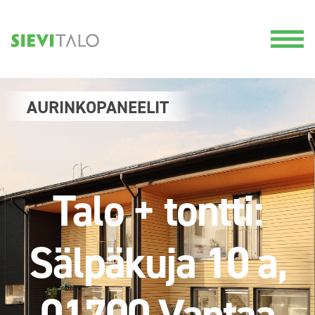
AURINKOPANEELIT
Talo + tontti:
Sälpäkuja 10 a,