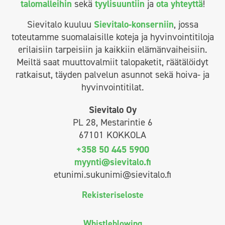
talomalleihin
sekä
tyylisuuntiin
ja
ota yhteyttä
!
Sievitalo kuuluu
Sievitalo-konserniin
, jossa
toteutamme suomalaisille koteja ja hyvinvointitiloja
erilaisiin tarpeisiin ja kaikkiin elämänvaiheisiin.
Meiltä saat muuttovalmiit talopaketit, räätälöidyt
ratkaisut, täyden palvelun asunnot sekä hoiva- ja
hyvinvointitilat.
Sievitalo Oy
PL 28, Mestarintie 6
67101 KOKKOLA
+358 50 445 5900
myynti@sievitalo.fi
etunimi.sukunimi@sievitalo.fi
Rekisteriseloste
Whistleblowing