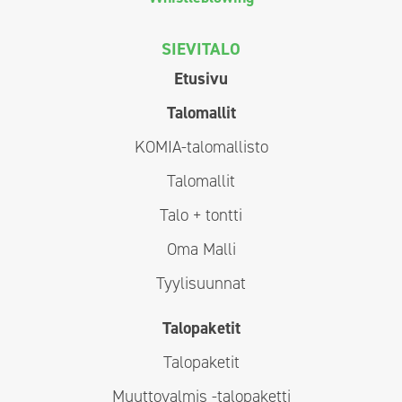
SIEVITALO
Etusivu
Talomallit
KOMIA-talomallisto
Talomallit
Talo + tontti
Oma Malli
Tyylisuunnat
Talopaketit
Talopaketit
Muuttovalmis -talopaketti