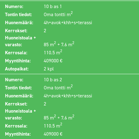
Numero:
10 b as 1
2
Tontin tiedot:
Oma tontti m
Huonemäärä:
4h+avok+khh+s+terassi
Kerrokset:
2
Huoneistoala +
2
2
varasto:
85 m
+ 7.6 m
2
Kerrosala:
110.5 m
Myyntihinta:
409000 €
Autopaikat:
2 kpl
Numero:
10 b as 2
2
Tontin tiedot:
Oma tontti m
Huonemäärä:
4h+avok+khh+s+terassi
Kerrokset:
2
Huoneistoala +
2
2
varasto:
85 m
+ 7.6 m
2
Kerrosala:
110.5 m
Myyntihinta:
409000 €