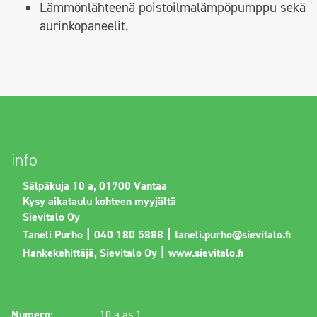
Lämmönlähteenä poistoilmalämpöpumppu sekä
aurinkopaneelit.
info
Sälpäkuja 10 a, 01700 Vantaa
Kysy aikataulu kohteen myyjältä
Sievitalo Oy
|
|
Taneli Purho
040 180 5888
taneli.purho@sievitalo.fi
|
Hankekehittäjä, Sievitalo Oy
www.sievitalo.fi
Numero:
10 a as 1