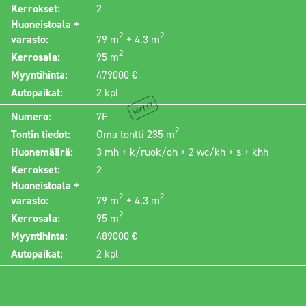
Kerrokset:
2
Huoneistoala +
2
2
varasto:
79 m
+ 4.3 m
2
Kerrosala:
95 m
Myyntihinta:
479000 €
Autopaikat:
2 kpl
Myyty
Numero:
7F
2
Tontin tiedot:
Oma tontti 235 m
Huonemäärä:
3 mh + k/ruok/oh + 2 wc/kh + s + khh
Kerrokset:
2
Huoneistoala +
2
2
varasto:
79 m
+ 4.3 m
2
Kerrosala:
95 m
Myyntihinta:
489000 €
Autopaikat:
2 kpl