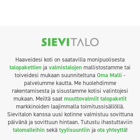
Haaveidesi koti on saatavilla monipuolisesta
talopakettien
ja
valmistalojen
mallistostamme tai
toiveidesi mukaan suunniteltuna
Oma Malli
-
palvelumme kautta. Me huolehdimme
rakentamisesta ja sisustamme kotisi valintojesi
mukaan. Meiltä saat
muuttovalmiit talopaketit
markkinoiden laajimmalla toimitussisällöllä.
Sievitalon kanssa uusi kotinne valmistuu sovittuna
päivänä ja sovittuun hintaan. Tutustu ihastuttaviin
talomalleihin
sekä
tyylisuuntiin
ja
ota yhteyttä
!