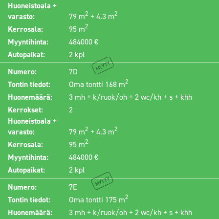
Huoneistoala +
2
2
varasto:
79 m
+ 4.3 m
2
Kerrosala:
95 m
Myyntihinta:
484000 €
Autopaikat:
2 kpl
Myyty
Numero:
7D
2
Tontin tiedot:
Oma tontti 168 m
Huonemäärä:
3 mh + k/ruok/oh + 2 wc/kh + s + khh
Kerrokset:
2
Huoneistoala +
2
2
varasto:
79 m
+ 4.3 m
2
Kerrosala:
95 m
Myyntihinta:
484000 €
Autopaikat:
2 kpl
Myyty
Numero:
7E
2
Tontin tiedot:
Oma tontti 175 m
Huonemäärä:
3 mh + k/ruok/oh + 2 wc/kh + s + khh