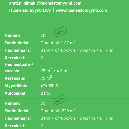
antti.niinimaki@huoneistomyynti.com
|
Huoneistomyynti LKV
www.huoneistomyynti.com
Myyty
Numero:
7B
2
Tontin tiedot:
Oma tontti 167 m
Huonemäärä:
3 mh + k/ruok/oh + 2 wc/kh + s + khh
Kerrokset:
2
Huoneistoala +
2
2
varasto:
79 m
+ 4.3 m
2
Kerrosala:
95 m
Myyntihinta:
479000 €
Autopaikat:
2 kpl
Myyty
Numero:
7C
2
Tontin tiedot:
Oma tontti 225 m
Huonemäärä:
3 mh + k/ruok/oh + 2 wc/kh + s + khh
Kerrokset:
2