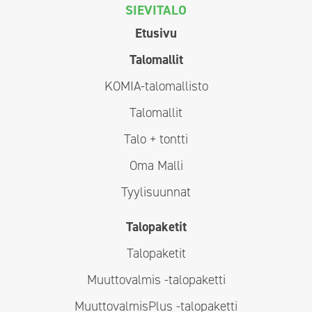
SIEVITALO
Etusivu
Talomallit
KOMIA-talomallisto
Talomallit
Talo + tontti
Oma Malli
Tyylisuunnat
Talopaketit
Talopaketit
Muuttovalmis -talopaketti
MuuttovalmisPlus -talopaketti