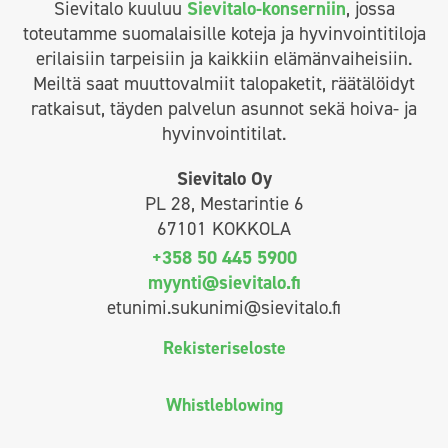
Sievitalo kuuluu
Sievitalo-konserniin
, jossa
toteutamme suomalaisille koteja ja hyvinvointitiloja
erilaisiin tarpeisiin ja kaikkiin elämänvaiheisiin.
Meiltä saat muuttovalmiit talopaketit, räätälöidyt
ratkaisut, täyden palvelun asunnot sekä hoiva- ja
hyvinvointitilat.
Sievitalo Oy
PL 28, Mestarintie 6
67101 KOKKOLA
+358 50 445 5900
myynti@sievitalo.fi
etunimi.sukunimi@sievitalo.fi
Rekisteriseloste
Whistleblowing