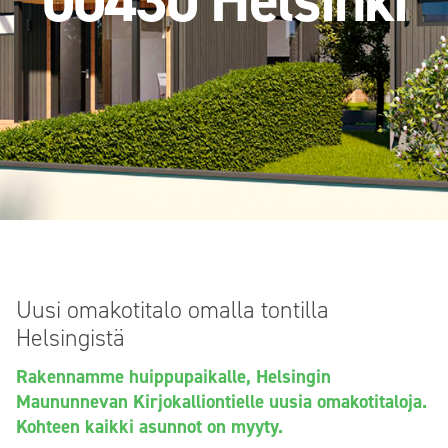
00430 Helsinki
Uusi omakotitalo omalla tontilla
Helsingistä
Rakennamme huippupaikalle, Helsingin
Maununnevan Kirjokalliontielle uusia omakotitaloja.
Kohteen kaikki asunnot on myyty.