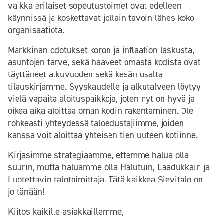
vaikka erilaiset sopeutustoimet ovat edelleen
käynnissä ja koskettavat jollain tavoin lähes koko
organisaatiota.
Markkinan odotukset koron ja inflaation laskusta,
asuntojen tarve, sekä haaveet omasta kodista ovat
täyttäneet alkuvuoden sekä kesän osalta
tilauskirjamme. Syyskaudelle ja alkutalveen löytyy
vielä vapaita aloituspaikkoja, joten nyt on hyvä ja
oikea aika aloittaa oman kodin rakentaminen. Ole
rohkeasti yhteydessä taloedustajiimme, joiden
kanssa voit aloittaa yhteisen tien uuteen kotiinne.
Kirjasimme strategiaamme, ettemme halua olla
suurin, mutta haluamme olla Halutuin, Laadukkain ja
Luotettavin talotoimittaja. Tätä kaikkea Sievitalo on
jo tänään!
Kiitos kaikille asiakkaillemme,