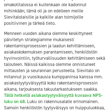
omakotitalossa ei kuitenkaan ole kadonnut
mihinkään; tämä oli ja on edelleen meille
Sievitalolaisille ja kaikille alan toimijoille
positiivinen ja tärkeä tieto.
Menneen vuoden aikana olemme keskittyneet
päivitetyn strategiamme mukaisesti
rakentamisprosessien ja laadun kehittämiseen,
asiakaskokemuksen parantamiseen, henkilöstön
hyvinvointiin, työturvallisuuden kehittämiseen sekä
talouteen. Näissä kaikissa olemme onnistuneet
mittausten ja seurannan perusteella. Sievitalo on
mitannut jo vuosikausia kumppaninsa kanssa mm.
asiakastyytyväisyyttä koko rakentamisprosessin
aikana, tarjouksesta takuutarkastukseen saakka.
Tällä hetkellä asiakastyytyväisyyttä kuvaava NPS-
luku on 48
. Luku on rakennusalalle erinomainen.
Samoin henkilöstön tyytyväisyys on huippuluokkaa,