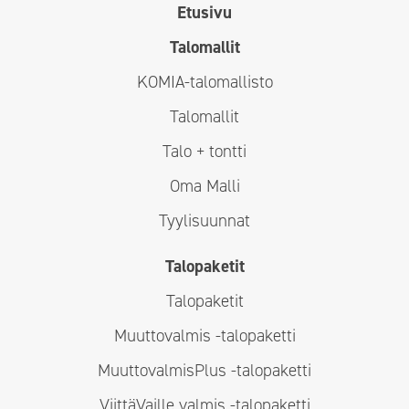
Etusivu
Talomallit
KOMIA-talomallisto
Talomallit
Talo + tontti
Oma Malli
Tyylisuunnat
Talopaketit
Talopaketit
Muuttovalmis -talopaketti
MuuttovalmisPlus -talopaketti
ViittäVaille valmis -talopaketti