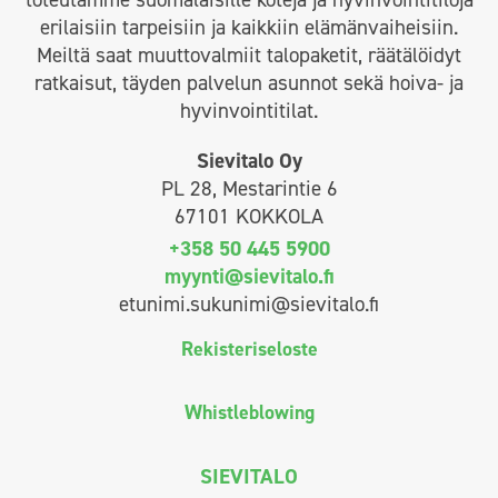
erilaisiin tarpeisiin ja kaikkiin elämänvaiheisiin.
Meiltä saat muuttovalmiit talopaketit, räätälöidyt
ratkaisut, täyden palvelun asunnot sekä hoiva- ja
hyvinvointitilat.
Sievitalo Oy
PL 28, Mestarintie 6
67101 KOKKOLA
+358 50 445 5900
myynti@sievitalo.fi
etunimi.sukunimi@sievitalo.fi
Rekisteriseloste
Whistleblowing
SIEVITALO