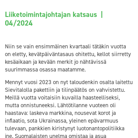
Liiketoimintajohtajan katsaus |
04/2024
Niin se vain ensimmäinen kvartaali tätäkin vuotta
on eletty, kevätpäiväntasaus ohitettu, kellot siirretty
kesäaikaan ja kevään merkit jo nähtävissä
suurimmassa osassa maatamme.
Mennyt vuosi 2023 on nyt taloudenkin osalta laitettu
Sievitalolla pakettiin ja tilinpäätös on vahvistettu.
Meillä vuotta voitaisiin kuvailla haasteelliseksi,
mutta onnistuneeksi. Lähtötilanne vuoteen oli
haastava: laskeva markkina, nousevat korot ja
inflaatio, sota Ukrainassa, yleinen epävarmuus
tulevaan, pankkien kiristynyt luotonantopolitiikka
jne. Suomalaisten unelma omistaa ja asua