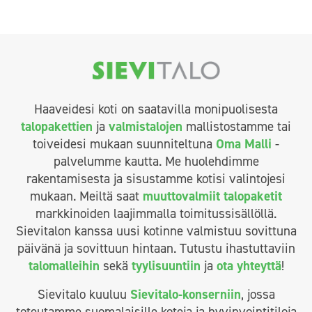
Haaveidesi koti on saatavilla monipuolisesta
talopakettien
ja
valmistalojen
mallistostamme tai
toiveidesi mukaan suunniteltuna
Oma Malli
-
palvelumme kautta. Me huolehdimme
rakentamisesta ja sisustamme kotisi valintojesi
mukaan. Meiltä saat
muuttovalmiit talopaketit
markkinoiden laajimmalla toimitussisällöllä.
Sievitalon kanssa uusi kotinne valmistuu sovittuna
päivänä ja sovittuun hintaan. Tutustu ihastuttaviin
talomalleihin
sekä
tyylisuuntiin
ja
ota yhteyttä
!
Sievitalo kuuluu
Sievitalo-konserniin
, jossa
toteutamme suomalaisille koteja ja hyvinvointitiloja