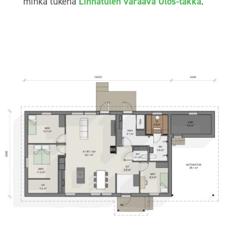
minkä tukena
Linnatulen varaava Olos-takka
.