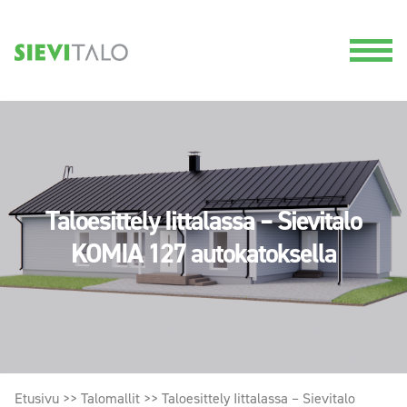
Taloesittely Iittalassa – Sievitalo
KOMIA 127 autokatoksella
Etusivu
>>
Talomallit
>>
Taloesittely Iittalassa – Sievitalo