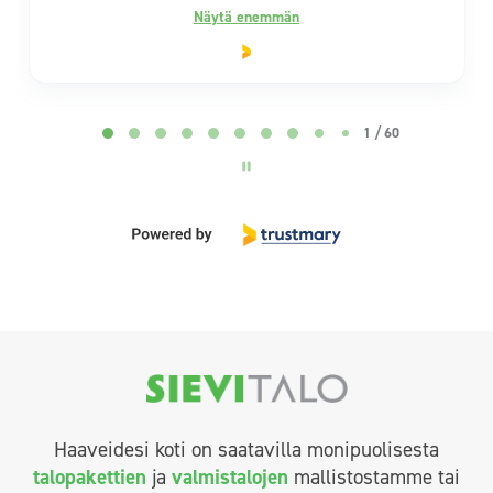
Näytä enemmän
Page 2 of 60
2 / 60
Haaveidesi koti on saatavilla monipuolisesta
talopakettien
ja
valmistalojen
mallistostamme tai