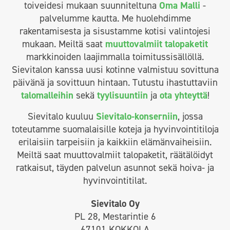
toiveidesi mukaan suunniteltuna
Oma Malli
-
palvelumme kautta. Me huolehdimme
rakentamisesta ja sisustamme kotisi valintojesi
mukaan. Meiltä saat
muuttovalmiit talopaketit
markkinoiden laajimmalla toimitussisällöllä.
Sievitalon kanssa uusi kotinne valmistuu sovittuna
päivänä ja sovittuun hintaan. Tutustu ihastuttaviin
talomalleihin
sekä
tyylisuuntiin
ja
ota yhteyttä
!
Sievitalo kuuluu
Sievitalo-konserniin
, jossa
toteutamme suomalaisille koteja ja hyvinvointitiloja
erilaisiin tarpeisiin ja kaikkiin elämänvaiheisiin.
Meiltä saat muuttovalmiit talopaketit, räätälöidyt
ratkaisut, täyden palvelun asunnot sekä hoiva- ja
hyvinvointitilat.
Sievitalo Oy
PL 28, Mestarintie 6
67101 KOKKOLA