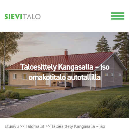
Taloesittely Kangasalla – iso
omakotitalo autotallilla
Etusivu
>>
Talomallit
>>
Taloesittely Kangasalla – iso