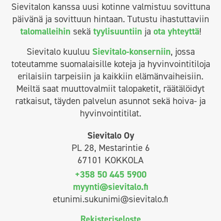
Sievitalon kanssa uusi kotinne valmistuu sovittuna
päivänä ja sovittuun hintaan. Tutustu ihastuttaviin
talomalleihin
sekä
tyylisuuntiin
ja
ota yhteyttä
!
Sievitalo kuuluu
Sievitalo-konserniin
, jossa
toteutamme suomalaisille koteja ja hyvinvointitiloja
erilaisiin tarpeisiin ja kaikkiin elämänvaiheisiin.
Meiltä saat muuttovalmiit talopaketit, räätälöidyt
ratkaisut, täyden palvelun asunnot sekä hoiva- ja
hyvinvointitilat.
Sievitalo Oy
PL 28, Mestarintie 6
67101 KOKKOLA
+358 50 445 5900
myynti@sievitalo.fi
etunimi.sukunimi@sievitalo.fi
Rekisteriseloste