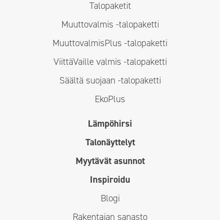
Talopaketit
Muuttovalmis -talopaketti
MuuttovalmisPlus -talopaketti
ViittäVaille valmis -talopaketti
Säältä suojaan -talopaketti
EkoPlus
Lämpöhirsi
Talonäyttelyt
Myytävät asunnot
Inspiroidu
Blogi
Rakentajan sanasto