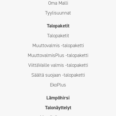
Oma Malli
Tyylisuunnat
Talopaketit
Talopaketit
Muuttovalmis -talopaketti
MuuttovalmisPlus -talopaketti
ViittäVaille valmis -talopaketti
Säältä suojaan -talopaketti
EkoPlus
Lämpöhirsi
Talonäyttelyt