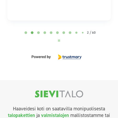
Page 2 of 60
2 / 60
Haaveidesi koti on saatavilla monipuolisesta
talopakettien
ja
valmistalojen
mallistostamme tai