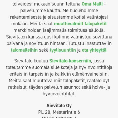
toiveidesi mukaan suunniteltuna
Oma Malli
-
palvelumme kautta. Me huolehdimme
rakentamisesta ja sisustamme kotisi valintojesi
mukaan. Meiltä saat
muuttovalmiit talopaketit
markkinoiden laajimmalla toimitussisällöllä.
Sievitalon kanssa uusi kotinne valmistuu sovittuna
päivänä ja sovittuun hintaan. Tutustu ihastuttaviin
talomalleihin
sekä
tyylisuuntiin
ja
ota yhteyttä
!
Sievitalo kuuluu
Sievitalo-konserniin
, jossa
toteutamme suomalaisille koteja ja hyvinvointitiloja
erilaisiin tarpeisiin ja kaikkiin elämänvaiheisiin.
Meiltä saat muuttovalmiit talopaketit, räätälöidyt
ratkaisut, täyden palvelun asunnot sekä hoiva- ja
hyvinvointitilat.
Sievitalo Oy
PL 28, Mestarintie 6