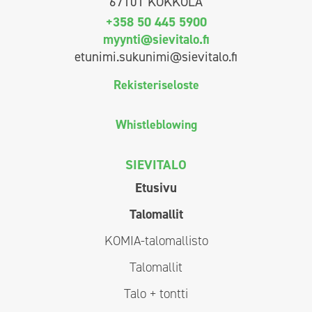
67101 KOKKOLA
+358 50 445 5900
myynti@sievitalo.fi
etunimi.sukunimi@sievitalo.fi
Rekisteriseloste
Whistleblowing
SIEVITALO
Etusivu
Talomallit
KOMIA-talomallisto
Talomallit
Talo + tontti