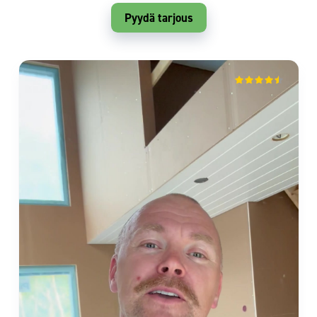
Pyydä tarjous
mika vuorio
Isokyrö
2 months ago
Sievitalo vaikuttaa luotettavalta toimijalta.