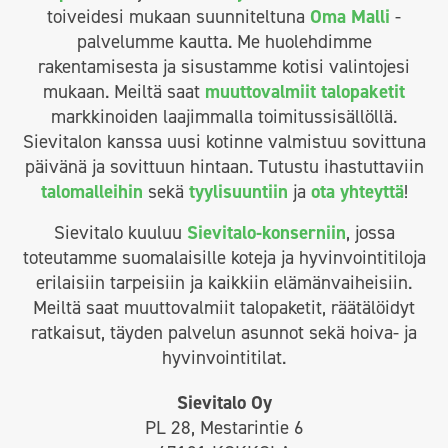
toiveidesi mukaan suunniteltuna
Oma Malli
-
palvelumme kautta. Me huolehdimme
rakentamisesta ja sisustamme kotisi valintojesi
mukaan. Meiltä saat
muuttovalmiit talopaketit
markkinoiden laajimmalla toimitussisällöllä.
Sievitalon kanssa uusi kotinne valmistuu sovittuna
päivänä ja sovittuun hintaan. Tutustu ihastuttaviin
talomalleihin
sekä
tyylisuuntiin
ja
ota yhteyttä
!
Sievitalo kuuluu
Sievitalo-konserniin
, jossa
toteutamme suomalaisille koteja ja hyvinvointitiloja
erilaisiin tarpeisiin ja kaikkiin elämänvaiheisiin.
Meiltä saat muuttovalmiit talopaketit, räätälöidyt
ratkaisut, täyden palvelun asunnot sekä hoiva- ja
hyvinvointitilat.
Sievitalo Oy
PL 28, Mestarintie 6