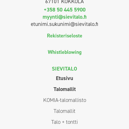
67101 KOKKOLA
+358 50 445 5900
myynti@sievitalo.fi
etunimi.sukunimi@sievitalo.fi
Rekisteriseloste
Whistleblowing
SIEVITALO
Etusivu
Talomallit
KOMIA-talomallisto
Talomallit
Talo + tontti