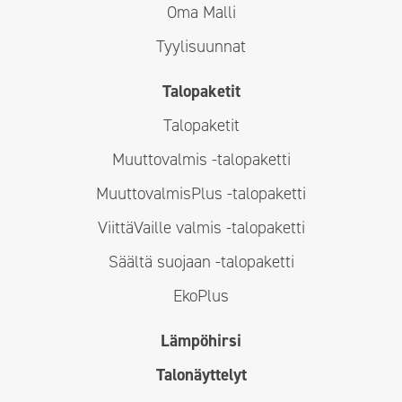
Oma Malli
Tyylisuunnat
Talopaketit
Talopaketit
Muuttovalmis -talopaketti
MuuttovalmisPlus -talopaketti
ViittäVaille valmis -talopaketti
Säältä suojaan -talopaketti
EkoPlus
Lämpöhirsi
Talonäyttelyt