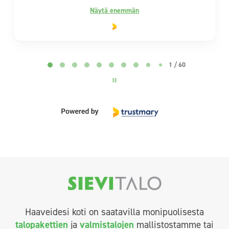
Page 2 of 60
2 / 60
Haaveidesi koti on saatavilla monipuolisesta
talopakettien
ja
valmistalojen
mallistostamme tai