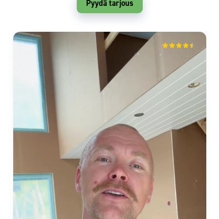
Pyydä tarjous
mika vuorio
Isokyrö
2 months ago
Sievitalo vaikuttaa luotettavalta toimijalta.