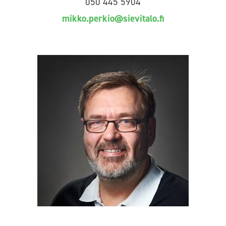
050 445 5904
mikko.perkio@sievitalo.fi