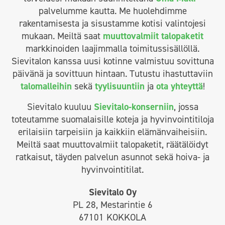
palvelumme kautta. Me huolehdimme
rakentamisesta ja sisustamme kotisi valintojesi
mukaan. Meiltä saat
muuttovalmiit talopaketit
markkinoiden laajimmalla toimitussisällöllä.
Sievitalon kanssa uusi kotinne valmistuu sovittuna
päivänä ja sovittuun hintaan. Tutustu ihastuttaviin
talomalleihin
sekä
tyylisuuntiin
ja
ota yhteyttä
!
Sievitalo kuuluu
Sievitalo-konserniin
, jossa
toteutamme suomalaisille koteja ja hyvinvointitiloja
erilaisiin tarpeisiin ja kaikkiin elämänvaiheisiin.
Meiltä saat muuttovalmiit talopaketit, räätälöidyt
ratkaisut, täyden palvelun asunnot sekä hoiva- ja
hyvinvointitilat.
Sievitalo Oy
PL 28, Mestarintie 6
67101 KOKKOLA