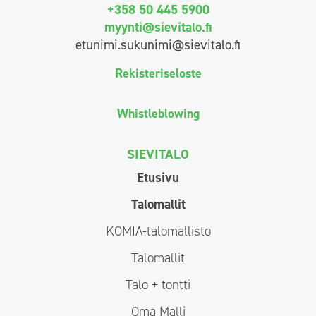
+358 50 445 5900
myynti@sievitalo.fi
etunimi.sukunimi@sievitalo.fi
Rekisteriseloste
Whistleblowing
SIEVITALO
Etusivu
Talomallit
KOMIA-talomallisto
Talomallit
Talo + tontti
Oma Malli