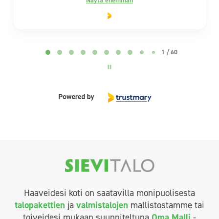
Page 2 of 60
2 / 60
Haaveidesi koti on saatavilla monipuolisesta
talopakettien
ja
valmistalojen
mallistostamme tai
toiveidesi mukaan suunniteltuna
Oma Malli
-