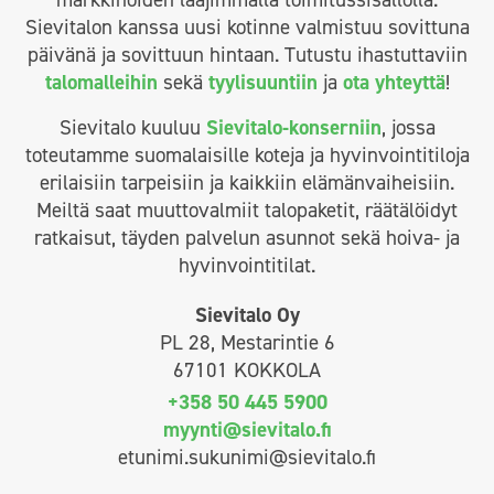
Sievitalon kanssa uusi kotinne valmistuu sovittuna
päivänä ja sovittuun hintaan. Tutustu ihastuttaviin
talomalleihin
sekä
tyylisuuntiin
ja
ota yhteyttä
!
Sievitalo kuuluu
Sievitalo-konserniin
, jossa
toteutamme suomalaisille koteja ja hyvinvointitiloja
erilaisiin tarpeisiin ja kaikkiin elämänvaiheisiin.
Meiltä saat muuttovalmiit talopaketit, räätälöidyt
ratkaisut, täyden palvelun asunnot sekä hoiva- ja
hyvinvointitilat.
Sievitalo Oy
PL 28, Mestarintie 6
67101 KOKKOLA
+358 50 445 5900
myynti@sievitalo.fi
etunimi.sukunimi@sievitalo.fi