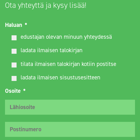
Ota yhteyttä ja kysy lisää!
Haluan
*
edustajan olevan minuun yhteydessä
ladata ilmaisen talokirjan
tilata ilmaisen talokirjan kotiin postitse
ladata ilmaisen sisustusesitteen
Osoite
*
Lä
Po