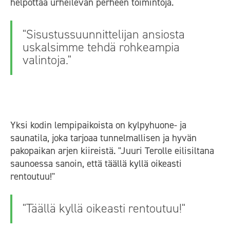
helpottaa urheilevan perheen toimintoja.
"Sisustussuunnittelijan ansiosta
uskalsimme tehdä rohkeampia
valintoja."
Yksi kodin lempipaikoista on kylpyhuone- ja
saunatila, joka tarjoaa tunnelmallisen ja hyvän
pakopaikan arjen kiireistä. "Juuri Terolle eilisiltana
saunoessa sanoin, että täällä kyllä oikeasti
rentoutuu!"
"Täällä kyllä oikeasti rentoutuu!"