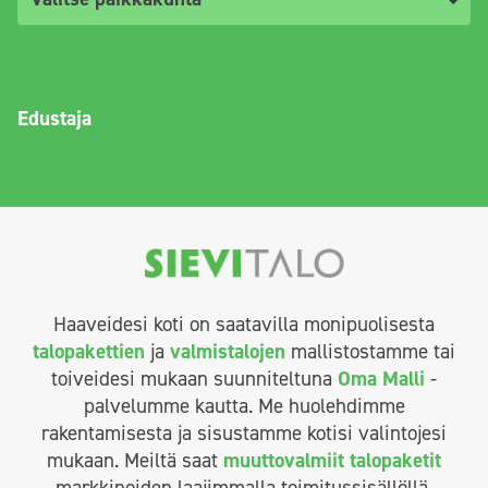
Edustaja
Haaveidesi koti on saatavilla monipuolisesta
talopakettien
ja
valmistalojen
mallistostamme tai
toiveidesi mukaan suunniteltuna
Oma Malli
-
palvelumme kautta. Me huolehdimme
rakentamisesta ja sisustamme kotisi valintojesi
mukaan. Meiltä saat
muuttovalmiit talopaketit
markkinoiden laajimmalla toimitussisällöllä.