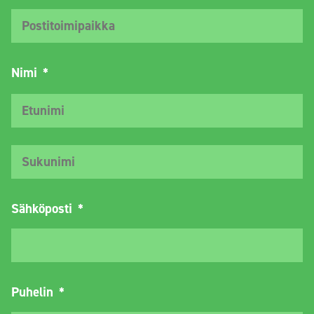
Ka
Nimi
*
Et
Su
Sähköposti
*
Puhelin
*